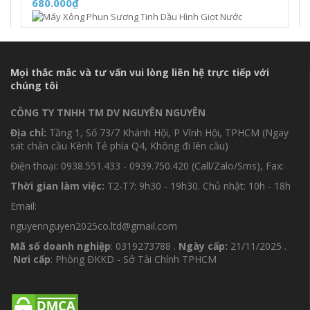
680.000₫
Mọi thắc mắc và tư vấn vui lòng liên hệ trực tiếp với
chúng tôi
CÔNG TY TNHH TM DV NGUYÊN NGUYÊN
Địa chỉ:
Tầng 1, Số 73/7 Khánh Hội, P Vĩnh Hội, TPHCM (Ngay
sát chân cầu Kênh Tẻ phía Q4, Không đi lên cầu)
Điện thoại: 0938.551.433 - 0939.750.420 (Call/Zalo/Sms), Fax:
Thời gian làm việc:
T2-T7: 9h30 - 19h30. Chủ nhật: 10h - 18h
Email:
nguyennguyen2025co.ltd@gmail.com
Mã số doanh nghiệp
: 0319273788 .
Ngày cấp:
21/11/2025 .
Nơi cấp
: Phòng ĐKKD - Sở Tài Chính TPHCM