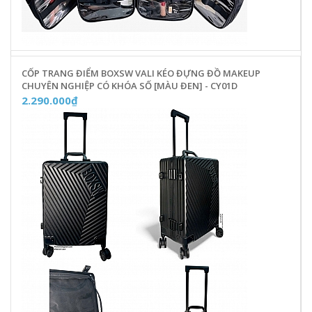
CỐP TRANG ĐIỂM BOXSW VALI KÉO ĐỰNG ĐỒ MAKEUP
CHUYÊN NGHIỆP CÓ KHÓA SỐ [MÀU ĐEN] - CY01D
2.290.000₫