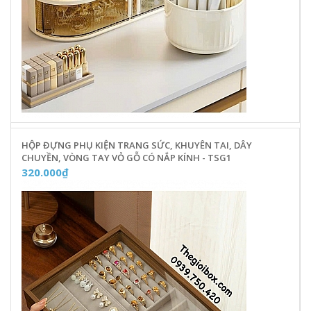
HỘP ĐỰNG PHỤ KIỆN TRANG SỨC, KHUYÊN TAI, DÂY
CHUYỀN, VÒNG TAY VỎ GỖ CÓ NẮP KÍNH - TSG1
320.000₫