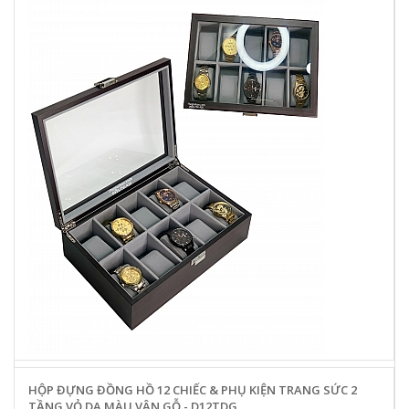
HỘP ĐỰNG ĐỒNG HỒ 12 CHIẾC & PHỤ KIỆN TRANG SỨC 2
TẦNG VỎ DA MÀU VÂN GỖ - D12TDG