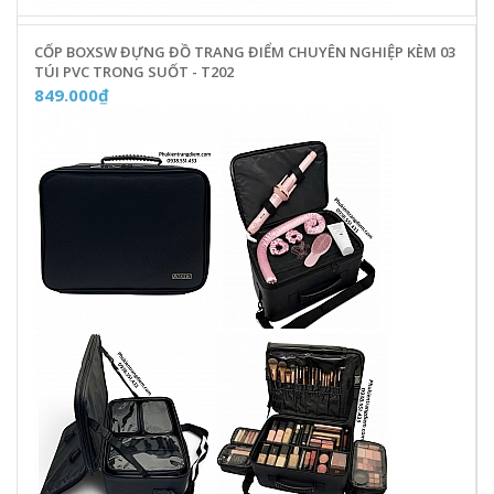
CỐP BOXSW ĐỰNG ĐỒ TRANG ĐIỂM CHUYÊN NGHIỆP KÈM 03
TÚI PVC TRONG SUỐT - T202
849.000₫