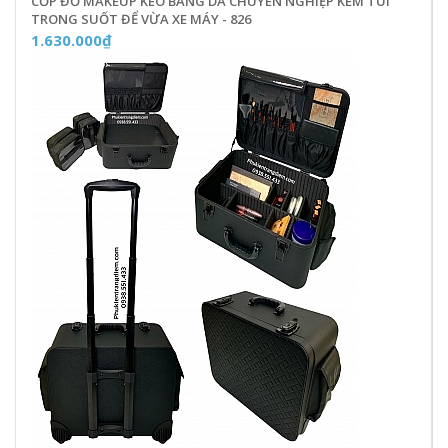
CỐP ĐỒ MAKEUP KÉO BẰNG DA CHUYÊN NGHIỆP KÈM TÚI
TRONG SUỐT ĐỂ VỪA XE MÁY - 826
1.630.000₫