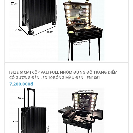
[SIZE 61CM] CỐP VALI FULL NHÔM ĐỰNG ĐỒ TRANG ĐIỂM
CÓ GƯƠNG ĐÈN LED 10 BÓNG MÀU ĐEN - FN1061
7.200.000₫