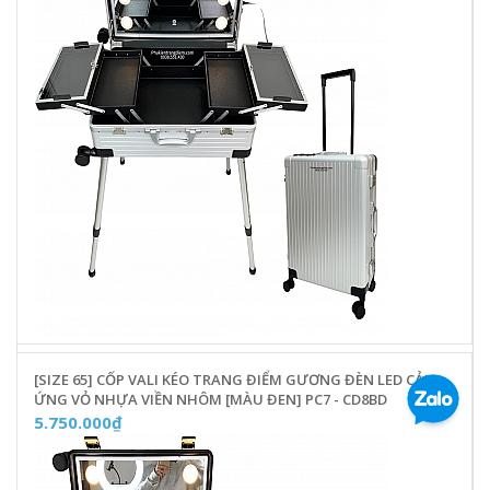
[SIZE 65] CỐP VALI KÉO TRANG ĐIỂM GƯƠNG ĐÈN LED CẢM
ỨNG VỎ NHỰA VIỀN NHÔM [MÀU ĐEN] PC7 - CD8BD
5.750.000₫