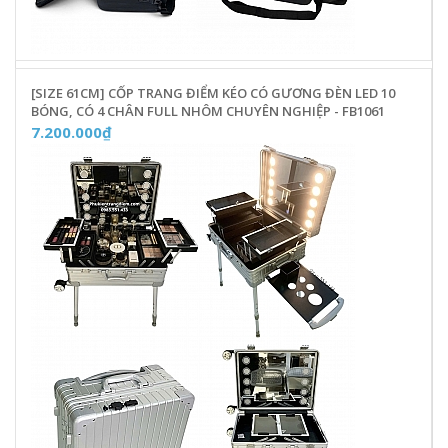
[SIZE 61CM] CỐP TRANG ĐIỂM KÉO CÓ GƯƠNG ĐÈN LED 10
BÓNG, CÓ 4 CHÂN FULL NHÔM CHUYÊN NGHIỆP - FB1061
7.200.000₫