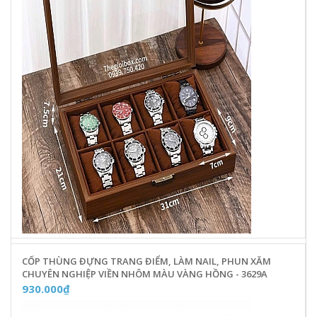
CỐP THÙNG ĐỰNG TRANG ĐIỂM, LÀM NAIL, PHUN XĂM
CHUYÊN NGHIỆP VIỀN NHÔM MÀU VÀNG HỒNG - 3629A
930.000₫