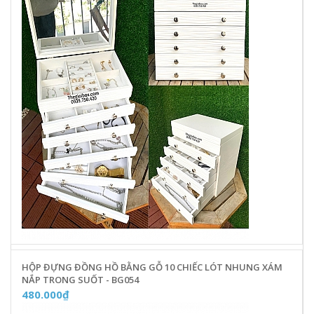
HỘP ĐỰNG ĐỒNG HỒ BẰNG GỖ 10 CHIẾC LÓT NHUNG XÁM
NẮP TRONG SUỐT - BG054
480.000₫