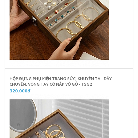
HỘP ĐỰNG PHỤ KIỆN TRANG SỨC, KHUYÊN TAI, DÂY
CHUYỀN, VÒNG TAY CÓ NẮP VỎ GỖ - TSG2
320.000₫