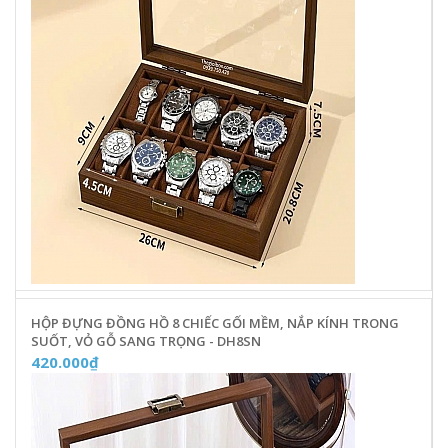
HỘP ĐỰNG ĐỒNG HỒ 8 CHIẾC GỐI MỀM, NẮP KÍNH TRONG
SUỐT, VỎ GỖ SANG TRỌNG - DH8SN
420.000₫