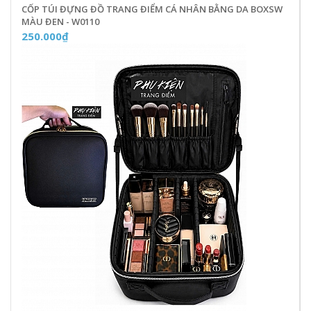
CỐP TÚI ĐỰNG ĐỒ TRANG ĐIỂM CÁ NHÂN BẰNG DA BOXSW
MÀU ĐEN - W0110
250.000₫