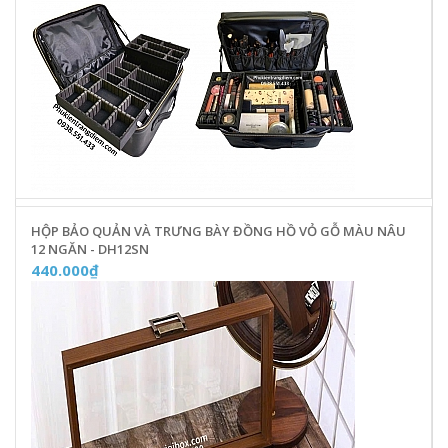
HỘP BẢO QUẢN VÀ TRƯNG BÀY ĐỒNG HỒ VỎ GỖ MÀU NÂU
12 NGĂN - DH12SN
440.000₫