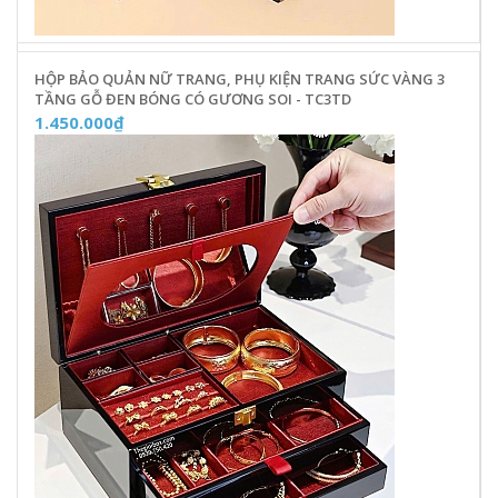
HỘP BẢO QUẢN NỮ TRANG, PHỤ KIỆN TRANG SỨC VÀNG 3
TẦNG GỖ ĐEN BÓNG CÓ GƯƠNG SOI - TC3TD
1.450.000₫