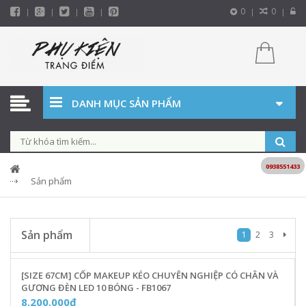
0
0
DANH MỤC SẢN PHẨM
0938551433
Sản phẩm
Sản phẩm
1
2
3
[SIZE 67CM] CỐP MAKEUP KÉO CHUYÊN NGHIỆP CÓ CHÂN VÀ
GƯƠNG ĐÈN LED 10 BÓNG - FB1067
8.200.000₫