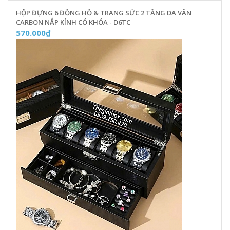
HỘP ĐỰNG 6 ĐỒNG HỒ & TRANG SỨC 2 TẦNG DA VÂN
CARBON NẮP KÍNH CÓ KHÓA - D6TC
570.000₫