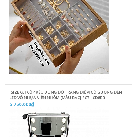
[SIZE 65] CỐP KÉO ĐỰNG ĐỒ TRANG ĐIỂM CÓ GƯƠNG ĐÈN
LED VỎ NHỰA VIỀN NHÔM [MÀU BẠC] PC7 - CD8BB
5.750.000₫