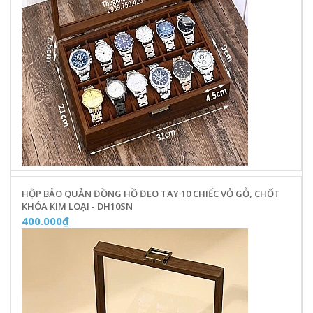
HỘP BẢO QUẢN ĐỒNG HỒ ĐEO TAY 10 CHIẾC VỎ GỖ, CHỐT
KHÓA KIM LOẠI - DH10SN
400.000₫