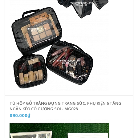
TỦ HỘP GỖ TRẮNG ĐỰNG TRANG SỨC, PHỤ KIỆN 6 TẦNG
NGĂN KÉO CÓ GƯƠNG SOI - MG028
890.000₫