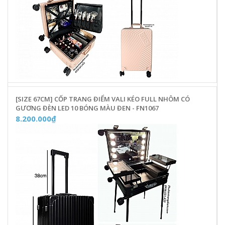
[SIZE 67CM] CỐP TRANG ĐIỂM VALI KÉO FULL NHÔM CÓ
GƯƠNG ĐÈN LED 10 BÓNG MÀU ĐEN - FN1067
8.200.000₫