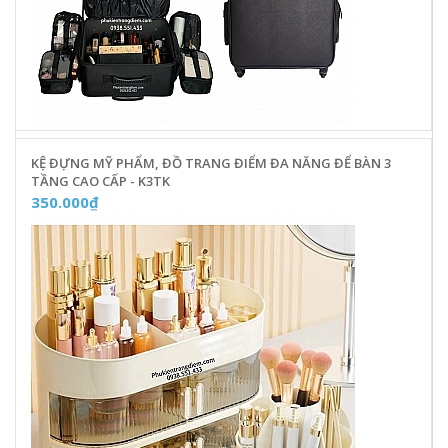
KỆ ĐỰNG MỸ PHẨM, ĐỒ TRANG ĐIỂM ĐA NĂNG ĐỂ BÀN 3
TẦNG CAO CẤP - K3TK
350.000₫