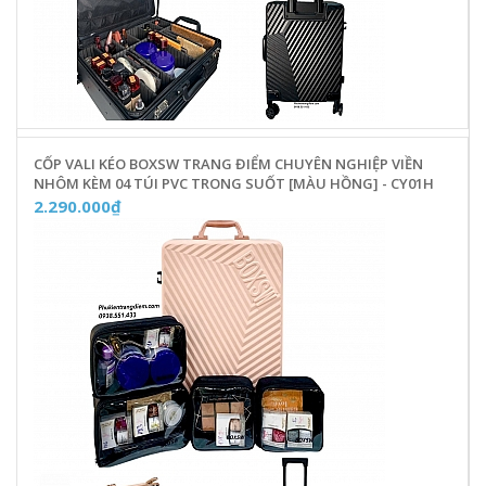
CỐP VALI KÉO BOXSW TRANG ĐIỂM CHUYÊN NGHIỆP VIỀN
NHÔM KÈM 04 TÚI PVC TRONG SUỐT [MÀU HỒNG] - CY01H
2.290.000₫