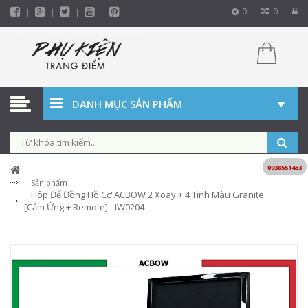
0
0
DANH MỤC SẢN PHẨM
0938551433
Sản phẩm
Hộp Để Đồng Hồ Cơ ACBOW 2 Xoay + 4 Tĩnh Màu Granite
[Cảm Ứng + Remote] - IW0204