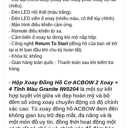
chiều).
- Đèn LED nội thất (màu trắng).
- Đèn LED viền ổ xoay (nhiều màu, có thể tùy chỉnh).
- Màn hình điều khiển cảm ứng.
- Remote điều khiển từ xa.
- Cảm biến ổ xoay tự dừng khi mở nắp hộp.
- Công nghệ
Return To Start
(đồng hồ của bạn sẽ trở
lại vị trí ban đầu khi chu kỳ hoàn tất).
- Khóa tủ: không
- Giao hàng toàn quốc - Thanh toán sau khi kiểm tra
hàng.
-
Hộp Xoay Đồng Hồ Cơ ACBOW 2 Xoay +
4 Tĩnh Màu Granite IW0204
là một sự kết
hợp tuyệt vời giữa vẻ đẹp hoàn mỹ và bộ
đếm số vòng xoay chuyển động có độ chính
xác cao. Tủ xoay đồng hồ ACBOW đem đến
không gian lưu trữ đẹp mắt, đa năng và là
một món đồ uy tín, đồng thời hoạt động một