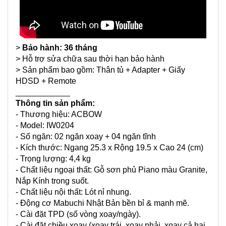
>
B
ảo hành: 36 tháng
> Hỗ trợ sửa chữa sau thời hạn bảo hành
> Sản phẩm bao gồm: Thân tủ + Adapter + Giấy
HDSD + Remote
____________
Thông tin sản phẩm:
- Thương hiệu: ACBOW
- Model: IW0204
- Số ngăn: 02 ngăn xoay + 04 ngăn tĩnh
- Kích thước: Ngang 25.3 x Rộng 19.5 x Cao 24 (cm)
- Trọng lượng: 4,4 kg
- Chất liệu ngoại thất: Gỗ sơn phủ Piano màu Granite,
Nắp Kính trong suốt.
- Chất liệu nội thất: Lót nỉ nhung.
- Động cơ Mabuchi Nhật Bản bền bỉ & mạnh mẽ.
- Cài đặt TPD (số vòng xoay/ngày).
- Cài đặt chiều xoay (xoay trái, xoay phải, xoay cả hai