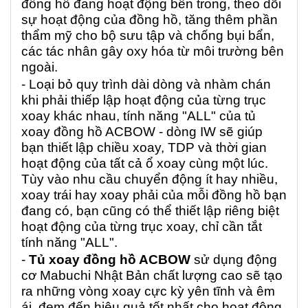
đồng hồ đang hoạt động bên trong, theo dõi
sự hoạt động của đồng hồ, tăng thêm phần
thẩm mỹ cho bộ sưu tập và chống bụi bẩn,
các tác nhân gây oxy hóa từ môi trường bên
ngoài.
- Loại bỏ quy trình dài dòng và nhàm chán
khi phải thiếp lập hoạt động của từng trục
xoay khác nhau, tính năng "ALL" của tủ
xoay đồng hồ ACBOW - dòng IW sẽ giúp
bạn thiết lập chiều xoay, TDP và thời gian
hoạt động của tất cả ổ xoay cùng một lúc.
Tùy vào nhu cầu chuyển động ít hay nhiều,
xoay trái hay xoay phải của mỗi đồng hồ bạn
đang có, bạn cũng có thể thiết lập riêng biệt
hoạt động của từng trục xoay, chỉ cần tắt
tính năng "ALL".
-
Tủ xoay đồng hồ ACBOW
sử dụng động
cơ Mabuchi Nhật Bản chất lượng cao sẽ tạo
ra những vòng xoay cực kỳ yên tĩnh và êm
ái, đem đến hiệu quả tốt nhất cho hoạt động