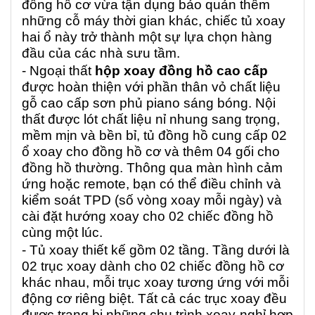
đồng hồ cơ vừa tận dụng bảo quản thêm
những cỗ máy thời gian khác, chiếc tủ xoay
hai ổ này trở thành một sự lựa chọn hàng
đầu của các nhà sưu tầm.
- Ngoại thất
h
ộp xoay đồng hồ cao cấp
được hoàn thiện với phần thân vỏ chất liệu
gỗ cao cấp sơn phủ piano sáng bóng. Nội
thất được lót chất liệu nỉ nhung sang trọng,
mềm mịn và bền bỉ, tủ đồng hồ cung cấp 02
ổ xoay cho đồng hồ cơ và thêm 04 gối cho
đồng hồ thường. Thông qua màn hình cảm
ứng hoặc remote, bạn có thể điều chỉnh và
kiểm soát TPD (số vòng xoay mỗi ngày) và
cài đặt hướng xoay cho 02 chiếc đồng hồ
cùng một lúc.
- Tủ xoay thiết kế gồm 02 tầng. Tầng dưới là
02 trục xoay dành cho 02 chiếc đồng hồ cơ
khác nhau, mỗi trục xoay tương ứng với mỗi
động cơ riêng biệt. Tất cả các trục xoay đều
được trang bị những chu trình xoay-nghỉ hợp