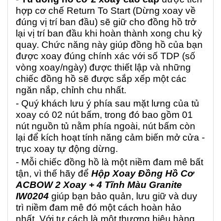
hợp cơ chế Return To Start (Dừng xoay về
đúng vị trí ban đầu) sẽ giữ cho đồng hồ trở
lại vị trí ban đầu khi hoàn thành xong chu kỳ
quay. Chức năng này giúp đồng hồ của bạn
được xoay đúng chính xác với số TDP (số
vòng xoay/ngày) được thiết lập và những
chiếc đồng hồ sẽ được sắp xếp một các
ngăn nắp, chỉnh chu nhất.
- Quý khách lưu ý phía sau mặt lưng của tủ
xoay có 02 nút bấm, trong đó bao gồm 01
nút nguồn tủ nằm phía ngoài, nút bấm còn
lại để kích hoạt tính năng cảm biến mở cửa -
trục xoay tự động dừng.
- Mỗi chiếc đồng hồ là một niềm đam mê bất
tận, vì thế hãy để
Hộp Xoay Đồng Hồ Cơ
ACBOW 2 Xoay + 4 Tĩnh Màu Granite
IW0204
giúp bạn bảo quản, lưu giữ và duy
trì niềm đam mê đó một cách hoàn hảo
nhất. Với tư cách là một thương hiệu hàng