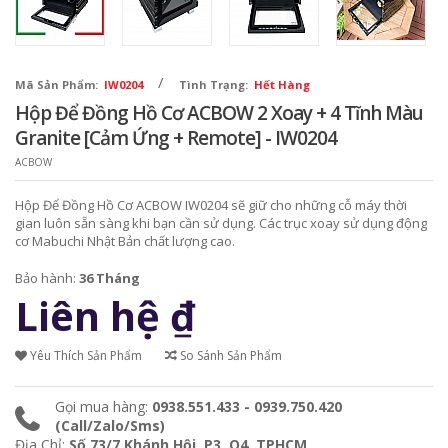
/
Mã Sản Phẩm:
IW0204
Tình Trạng:
Hết Hàng
Hộp Để Đồng Hồ Cơ ACBOW 2 Xoay + 4 Tĩnh Màu
Granite [Cảm Ứng + Remote] - IW0204
ACBOW
Hộp Để Đồng Hồ Cơ ACBOW IW0204 sẽ giữ cho những cỗ máy thời
gian luôn sẵn sàng khi bạn cần sử dụng. Các trục xoay sử dụng động
cơ Mabuchi Nhật Bản chất lượng cao.
Bảo hành:
36 Tháng
Liên hệ
₫
Yêu Thích Sản Phẩm
So Sánh Sản Phẩm
Gọi mua hàng:
0938.551.433 - 0939.750.420
(Call/Zalo/Sms)
Địa Chỉ:
Số 73/7 Khánh Hội, P3, Q4, TPHCM