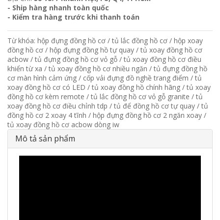
- Ship hàng nhanh toàn quốc
- Kiểm tra hàng trước khi thanh toán
Từ khóa:
hộp đựng đồng hồ cơ
/
tủ lắc đồng hồ cơ
/
hộp xoay
đồng hồ cơ
/
hộp đựng đồng hồ tự quay
/
tủ xoay đồng hồ cơ
acbow
/
tủ đựng đồng hồ cơ vỏ gỗ
/
tủ xoay đồng hồ cơ điều
khiển từ xa
/
tủ xoay đồng hồ cơ nhiều ngăn
/
tủ đựng đồng hồ
cơ màn hình cảm ứng
/
cốp vải đựng đồ nghề trang điểm
/
tủ
xoay đồng hồ cơ có LED
/
tủ xoay đồng hồ chính hãng
/
tủ xoay
đồng hồ cơ kèm remote
/
tủ lắc đồng hồ cơ vỏ gỗ granite
/
tủ
xoay đồng hồ cơ điều chỉnh tdp
/
tủ để đồng hồ cơ tự quay
/
tủ
đồng hồ cơ 2 xoay 4 tĩnh
/
hộp đựng đồng hồ cơ 2 ngăn xoay
/
tủ xoay đồng hồ cơ acbow dòng iw
Mô tả sản phẩm