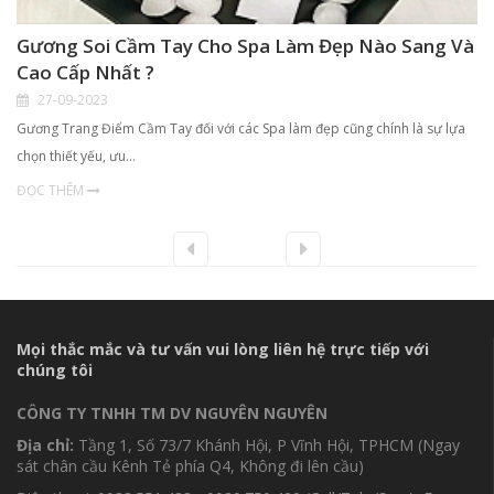
Gương Soi Cầm Tay Cho Spa Làm Đẹp Nào Sang Và
Cao Cấp Nhất ?
27-09-2023
Gương Trang Điểm Cầm Tay đối với các Spa làm đẹp cũng chính là sự lựa
chọn thiết yếu, ưu…
ĐỌC THÊM
Mọi thắc mắc và tư vấn vui lòng liên hệ trực tiếp với
chúng tôi
CÔNG TY TNHH TM DV NGUYÊN NGUYÊN
Địa chỉ:
Tầng 1, Số 73/7 Khánh Hội, P Vĩnh Hội, TPHCM (Ngay
sát chân cầu Kênh Tẻ phía Q4, Không đi lên cầu)