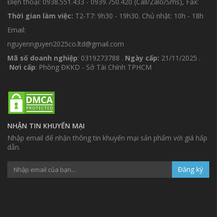
Điện thoại: 0938.551.433 - 0939.750.420 (Call/Zalo/Sms), Fax:
Thời gian làm việc:
T2-T7: 9h30 - 19h30. Chủ nhật: 10h - 18h
Email:
nguyennguyen2025co.ltd@gmail.com
Mã số doanh nghiệp
: 0319273788 .
Ngày cấp:
21/11/2025 .
Nơi cấp
: Phòng ĐKKD - Sở Tài Chính TPHCM
NHẬN TIN KHUYẾN MẠI
Nhập email để nhận thông tin khuyến mại sản phẩm với giá hấp
dẫn.
Đăng ký