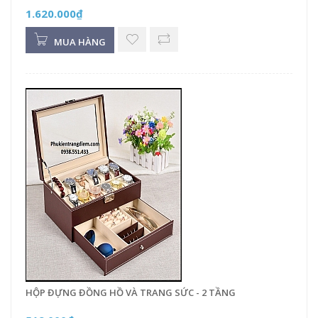
1.620.000₫
MUA HÀNG
HỘP ĐỰNG ĐỒNG HỒ VÀ TRANG SỨC - 2 TẦNG