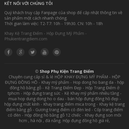
KẾT NỐI VỚI CHÚNG TÔI
Quý khách truy cập Fanpage của shop để cập nhật thông tin về
sản phẩm một cách nhanh chóng.
Thời gian làm việc: T2-T7: 10h - 19h30. CN: 10h - 18h
Khay Kệ Trang Điểm - Hộp Đựng Mỹ Phẩm -
Phukientrangdiem.com
©
Shop Phụ Kiện Trang Điểm
Chuyên cung cấp sỉ & lẻ HỘP KHAY ĐỰNG MỸ PHẨM - HỘP
ĐỰNG ĐỒNG HỒ - Khay mỹ phẩm - Hop dong ho bang da - hộp
đồng hồ bằng gỗ - Kệ Trang Điểm Đẹp - Hộp Trang Điểm ở
tphcm - Hộp đựng trang sức - Kệ Khay mỹ phẩm nhiều tầng -
mua hop dung dong ho o dau - bán hộp đựng đồng hồ đẹp -
hộp đựng mắt kính - Khay trang điểm mica trong - Khay kệ trang
điểm bằng gỗ - Gương trang điểm có đèn led - Cốp trang điểm
có đèn - Hộp đồng hồ bằng gỗ 12 chiếc - Khay đựng son môi
hcm , hà nội , đà nẵng. Hộp đựng đồng hồ giá rẻ,