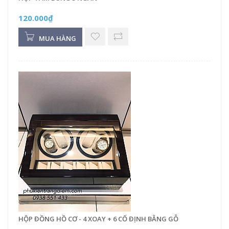
120.000₫
MUA HÀNG
HỘP ĐỒNG HỒ CƠ - 4 XOAY + 6 CỐ ĐỊNH BẰNG GỖ