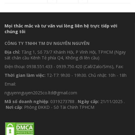
Mọi thắc mắc và tư vấn vui lòng liên hệ trực tiếp với
chúng tôi
CÔNG TY TNHH TM DV NGUYÊN NGUYÊN
Địa chỉ:
Tầng 1, Số 73/7 Khánh Hội, P Vĩnh Hội, TPHCM (Ngay
sát chân cầu Kênh Tẻ phía Q4, Không đi lên cầu)
Điện thoại: 0938.551.433 - 0939.750.420 (Call/Zalo/Sms), Fax:
Thời gian làm việc:
T2-T7: 9h30 - 19h30. Chủ nhật: 10h - 18h
Email:
nguyennguyen2025co.ltd@gmail.com
Mã số doanh nghiệp
: 0319273788 .
Ngày cấp:
21/11/2025 .
Nơi cấp
: Phòng ĐKKD - Sở Tài Chính TPHCM