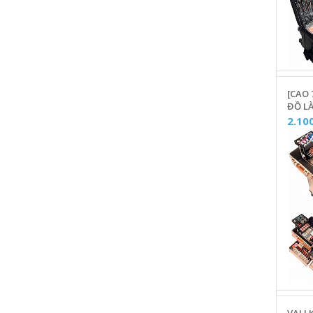
[CAO
ĐỒ LÀ
PHUN
2.10
- MÀ