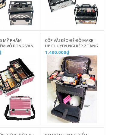
G MỸ PHẨM
CỐP VẢI KÉO ĐỂ ĐỒ MAKE-
IỂM VỎ BÓNG VÂN
UP CHUYÊN NGHIỆP 2 TẦNG
CẤP KÈM DÂY ĐEO -
Y22
₫
1.490.000₫