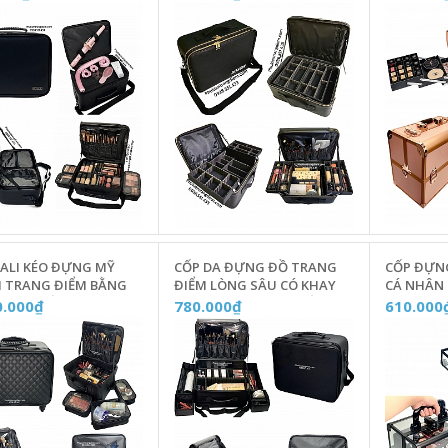
G SUỐT - T202
NHÔM MÀ
3629A
VALI KÉO ĐỰNG MỸ
CỐP DA ĐỰNG ĐỒ TRANG
CỐP ĐỰN
 TRANG ĐIỂM BẰNG
ĐIỂM LÒNG SÂU CÓ KHAY
CÁ NHÂN -
 3 TÚI RỜI CHUYÊN
ĐỰNG CHUYÊN NGHIỆP -
MI TRONG
0.000₫
780.000₫
610.000
P - T306
T102
B01