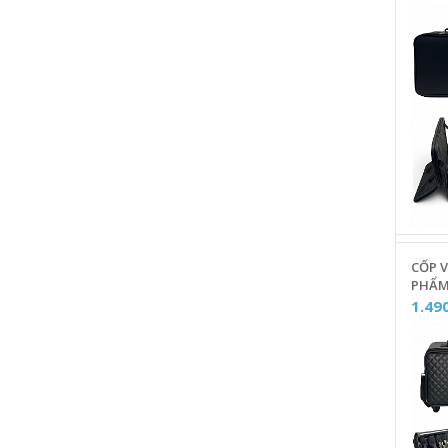
TRON
CỐP 
PHẨM
DA CÓ
1.49
NGHIỆ