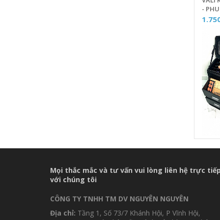
VALI 
- PHU
TRAN
1.75
Mọi thắc mắc và tư vấn vui lòng liên hệ trực tiế
với chúng tôi
CÔNG TY TNHH TM DV NGUYÊN NGUYÊN
Địa chỉ:
Tầng 1, Số 73/7 Khánh Hội, P Vĩnh Hội,