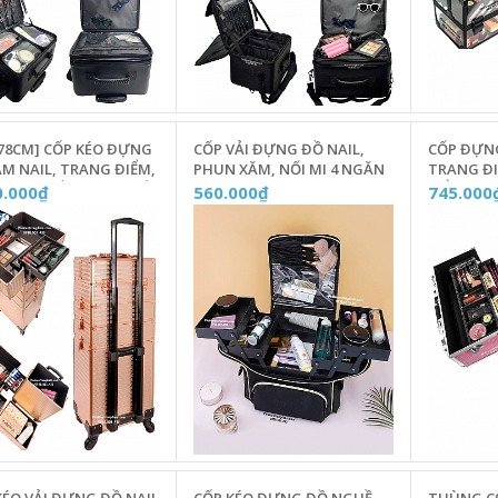
 78CM] CỐP KÉO ĐỰNG
CỐP VẢI ĐỰNG ĐỒ NAIL,
CỐP ĐỰN
M NAIL, TRANG ĐIỂM,
PHUN XĂM, NỐI MI 4 NGĂN
TRANG Đ
 XĂM 4 TẦNG CAO CẤP
KÈM DÂY ĐEO
NỔI CAO 
0.000₫
560.000₫
745.000
U VÀNG HỒNG
1718