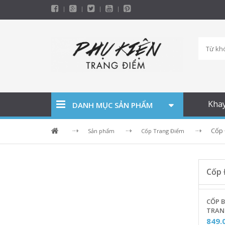
Kha
DANH MỤC SẢN PHẨM
Cốp 
Sản phẩm
Cốp Trang Điểm
Cốp 
CỐP 
TRAN
NGHIỆ
849.