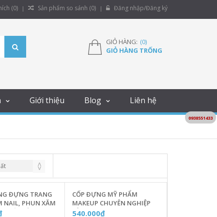
ích (
0
)
Sản phẩm so sánh (
0
)
Đăng nhập/Đăng ký
GIỎ HÀNG:
(
0
)
GIỎ HÀNG TRỐNG
m
Giới thiệu
Blog
Liên hệ
0938551433
NG ĐỰNG TRANG
CỐP ĐỰNG MỸ PHẨM
M NAIL, PHUN XĂM
MAKEUP CHUYÊN NGHIỆP
GHIỆP VIỀN
BẰNG DA BOXSW MÀU ĐEN -
₫
540.000₫