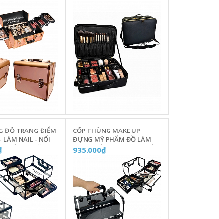
U VÀNG HỒNG -
W0218
G ĐỒ TRANG ĐIỂM
CỐP THÙNG MAKE UP
 LÀM NAIL - NỐI
ĐỰNG MỸ PHẨM ĐỒ LÀM
 SUỐT 4 NGĂN -
NAIL - NỐI MI TRONG SUỐT
₫
935.000₫
4 NGĂN - B02