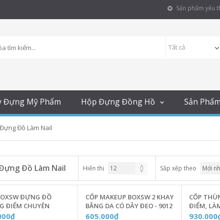
Sản phẩm yêu th
y Đựng Mỹ Phẩm
Hộp Đựng Đồng Hồ
Sản Phẩ
Đựng Đồ Làm Nail
Đựng Đồ Làm Nail
Hiển thị
Sắp xếp theo
BOXSW ĐỰNG ĐỒ
CỐP MAKEUP BOXSW 2 KHAY
CỐP THÙ
G ĐIỂM CHUYÊN
BẰNG DA CÓ DÂY ĐEO - 9012
ĐIỂM, LÀ
P KÈM 03 TÚI PVC
CHUYÊN N
000₫
605.000₫
930.000