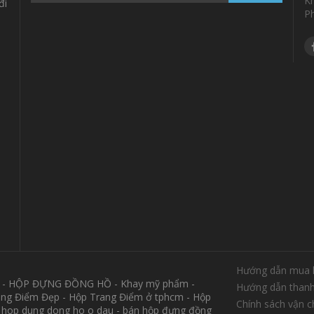
K
đi
P
Hướng dẫn mua 
M - HỘP ĐỰNG ĐỒNG HỒ - Khay mỹ phẩm -
Hướng dẫn thanh
ang Điểm Đẹp - Hộp Trang Điểm ở tphcm - Hộp
Chính sách vận 
 hop dung dong ho o dau - bán hộp đựng đồng