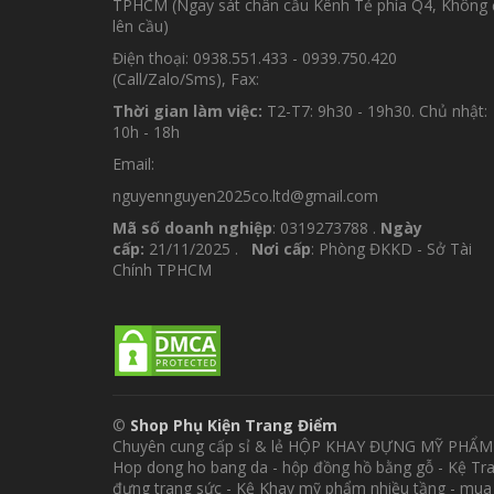
TPHCM (Ngay sát chân cầu Kênh Tẻ phía Q4, Không 
lên cầu)
Điện thoại: 0938.551.433 - 0939.750.420
(Call/Zalo/Sms), Fax:
Thời gian làm việc:
T2-T7: 9h30 - 19h30. Chủ nhật:
10h - 18h
Email:
nguyennguyen2025co.ltd@gmail.com
Mã số doanh nghiệp
: 0319273788 .
Ngày
cấp:
21/11/2025 .
Nơi cấp
: Phòng ĐKKD - Sở Tài
Chính TPHCM
©
Shop Phụ Kiện Trang Điểm
Chuyên cung cấp sỉ & lẻ HỘP KHAY ĐỰNG MỸ PHẨ
Hop dong ho bang da - hộp đồng hồ bằng gỗ - Kệ Tr
đựng trang sức - Kệ Khay mỹ phẩm nhiều tầng - mua