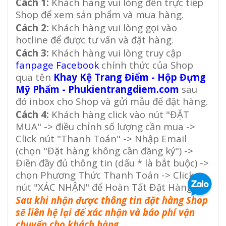
Cách 1:
Khách hàng vui lòng đến trực tiếp
Shop để xem sản phẩm và mua hàng.
Cách 2:
Khách hàng vui lòng gọi vào
hotline để được tư vấn và đặt hàng.
Cách 3:
Khách hàng vui lòng truy cập
fanpage Facebook
chính thức của Shop
qua tên
Khay Kệ Trang Điểm - Hộp Đựng
Mỹ Phẩm - Phukientrangdiem.com
sau
đó inbox cho Shop và gửi mẫu để đặt hàng.
Cách 4:
Khách hàng click vào nút "ĐẶT
MUA" -> điều chỉnh số lượng cần mua ->
Click nút "Thanh Toán" -> Nhập Email
(chọn "Đặt hàng không cần đăng ký") ->
Điền đầy đủ thông tin (dấu * là bắt buộc) ->
chọn Phương Thức Thanh Toán -> Click
nút "XÁC NHẬN" để Hoàn Tất Đặt Hàng
Sau khi nhận được thông tin đặt hàng Shop
sẽ liên hệ lại để xác nhận và báo phí vận
chuyển cho khách hàng
.