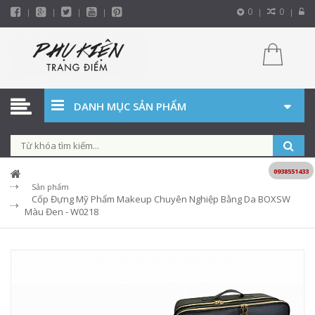
0
0
DANH MỤC SẢN PHẨM
0938551433
Sản phẩm
Cốp Đựng Mỹ Phẩm Makeup Chuyên Nghiệp Bằng Da BOXSW
Màu Đen - W0218