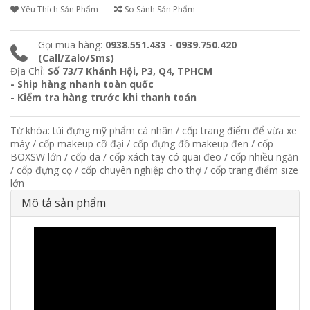
Yêu Thích Sản Phẩm
So Sánh Sản Phẩm
Gọi mua hàng:
0938.551.433 - 0939.750.420
(Call/Zalo/Sms)
Địa Chỉ:
Số 73/7 Khánh Hội, P3, Q4, TPHCM
- Ship hàng nhanh toàn quốc
- Kiểm tra hàng trước khi thanh toán
Từ khóa:
túi đựng mỹ phẩm cá nhân
/
cốp trang điểm để vừa xe
máy
/
cốp makeup cỡ đại
/
cốp đựng đồ makeup đen
/
cốp
BOXSW lớn
/
cốp da
/
cốp xách tay có quai đeo
/
cốp nhiều ngăn
/
cốp đựng cọ
/
cốp chuyên nghiệp cho thợ
/
cốp trang điểm size
lớn
Mô tả sản phẩm