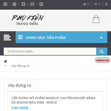
0
0
DANH MỤC SẢN PHẨM
0938551433
cốp đựng cọ
cốp đựng cọ
CỐP ĐỰNG MỸ PHẨM MAKEUP CHUYÊN NGHIỆP BẰNG
DA BOXSW MÀU ĐEN - W0218
540.000₫