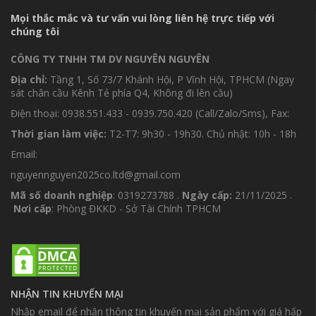
Mọi thắc mắc và tư vấn vui lòng liên hệ trực tiếp với
chúng tôi
CÔNG TY TNHH TM DV NGUYÊN NGUYÊN
Địa chỉ:
Tầng 1, Số 73/7 Khánh Hội, P Vĩnh Hội, TPHCM (Ngay
sát chân cầu Kênh Tẻ phía Q4, Không đi lên cầu)
Điện thoại: 0938.551.433 - 0939.750.420 (Call/Zalo/Sms), Fax:
Thời gian làm việc:
T2-T7: 9h30 - 19h30. Chủ nhật: 10h - 18h
Email:
nguyennguyen2025co.ltd@gmail.com
Mã số doanh nghiệp
: 0319273788 .
Ngày cấp:
21/11/2025 .
Nơi cấp
: Phòng ĐKKD - Sở Tài Chính TPHCM
NHẬN TIN KHUYẾN MẠI
Nhập email để nhận thông tin khuyến mại sản phẩm với giá hấp