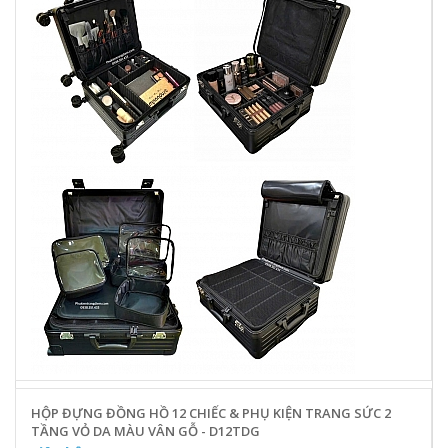
HỘP ĐỰNG ĐỒNG HỒ 12 CHIẾC & PHỤ KIỆN TRANG SỨC 2
TẦNG VỎ DA MÀU VÂN GỖ - D12TDG