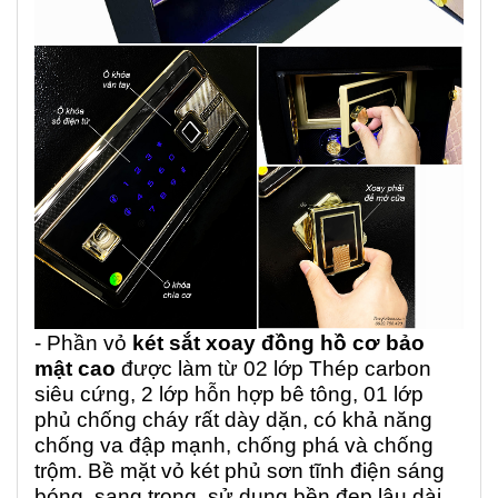
- Phần vỏ
két sắt xoay đồng hồ cơ bảo
mật cao
được làm từ 02 lớp Thép carbon
siêu cứng, 2 lớp hỗn hợp bê tông, 01 lớp
phủ chống cháy rất dày dặn, có khả năng
chống va đập mạnh, chống phá và chống
trộm. Bề mặt vỏ két phủ sơn tĩnh điện sáng
bóng, sang trọng, sử dụng bền đẹp lâu dài.