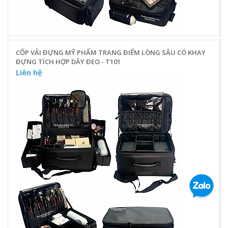
CỐP VẢI ĐỰNG MỸ PHẨM TRANG ĐIỂM LÒNG SÂU CÓ KHAY
ĐỰNG TÍCH HỢP DÂY ĐEO - T101
Liên hệ