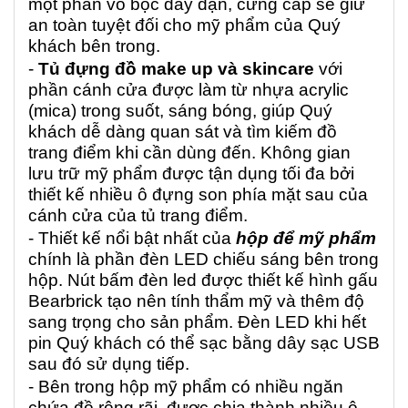
một phần vỏ bọc dày dặn, cứng cáp sẽ giữ
an toàn tuyệt đối cho mỹ phẩm của Quý
khách bên trong.
-
Tủ đựng đồ make up và skincare
với
phần cánh cửa được làm từ nhựa acrylic
(mica) trong suốt, sáng bóng, giúp Quý
khách dễ dàng quan sát và tìm kiếm đồ
trang điểm khi cần dùng đến. Không gian
lưu trữ mỹ phẩm được tận dụng tối đa bởi
thiết kế nhiều ô đựng son phía mặt sau của
cánh cửa của tủ trang điểm.
- Thiết kế nổi bật nhất của
hộp để mỹ phẩm
chính là phần đèn LED chiếu sáng bên trong
hộp. Nút bấm đèn led được thiết kế hình gấu
Bearbrick tạo nên tính thẩm mỹ và thêm độ
sang trọng cho sản phẩm. Đèn LED khi hết
pin Quý khách có thể sạc bằng dây sạc USB
sau đó sử dụng tiếp.
- Bên trong hộp mỹ phẩm có nhiều ngăn
chứa đồ rộng rãi, được chia thành nhiều ô