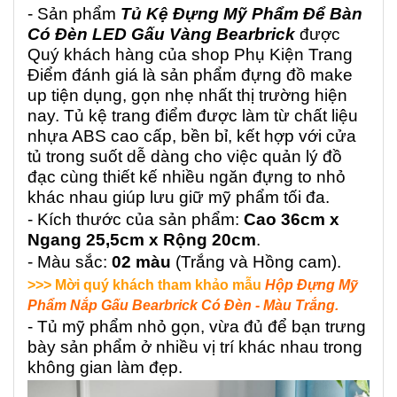
- Sản phẩm
Tủ Kệ Đựng Mỹ Phẩm Để Bàn
Có Đèn LED Gấu Vàng Bearbrick
được
Quý khách hàng của shop Phụ Kiện Trang
Điểm đánh giá là sản phẩm đựng đồ make
up tiện dụng, gọn nhẹ nhất thị trường hiện
nay. Tủ kệ trang điểm được làm từ chất liệu
nhựa ABS cao cấp, bền bỉ, kết hợp với cửa
tủ trong suốt dễ dàng cho việc quản lý đồ
đạc cùng thiết kế nhiều ngăn đựng to nhỏ
khác nhau giúp lưu giữ mỹ phẩm tối đa.
- Kích thước của sản phẩm:
Cao 36cm x
Ngang 25,5cm x Rộng 20cm
.
- Màu sắc:
02 màu
(Trắng và Hồng cam).
>>> Mời quý khách tham khảo mẫu
Hộp Đựng Mỹ
Phẩm Nắp Gấu Bearbrick Có Đèn - Màu Trắng.
- Tủ mỹ phẩm nhỏ gọn, vừa đủ để bạn trưng
bày sản phẩm ở nhiều vị trí khác nhau trong
không gian làm đẹp.