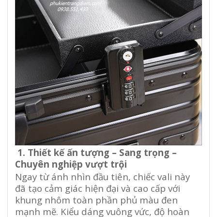
1. Thiết kế ấn tượng – Sang trọng –
Chuyên nghiệp vượt trội
Ngay từ ánh nhìn đầu tiên, chiếc vali này
đã tạo cảm giác hiện đại và cao cấp với
khung nhôm toàn phần phủ màu đen
mạnh mẽ. Kiểu dáng vuông vức, độ hoàn