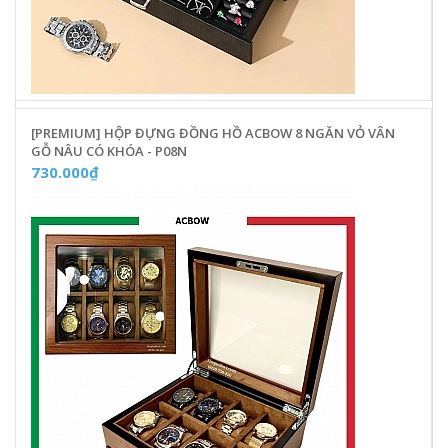
[PREMIUM] HỘP ĐỰNG ĐỒNG HỒ ACBOW 8 NGĂN VỎ VÂN
GỖ NÂU CÓ KHÓA - P08N
730.000₫