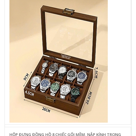
HỘP ĐỰNG ĐỒNG HỒ 8 CHIẾC GỐI MỀM, NẮP KÍNH TRONG