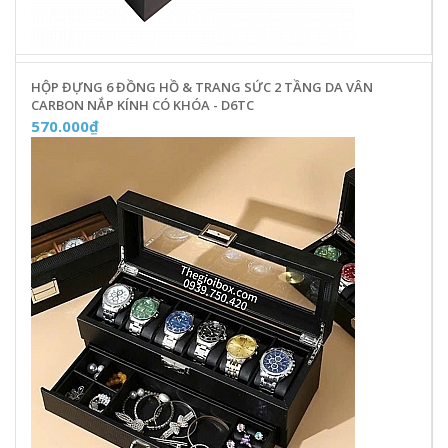
HỘP ĐỰNG 6 ĐỒNG HỒ & TRANG SỨC 2 TẦNG DA VÂN
CARBON NẮP KÍNH CÓ KHÓA - D6TC
570.000₫