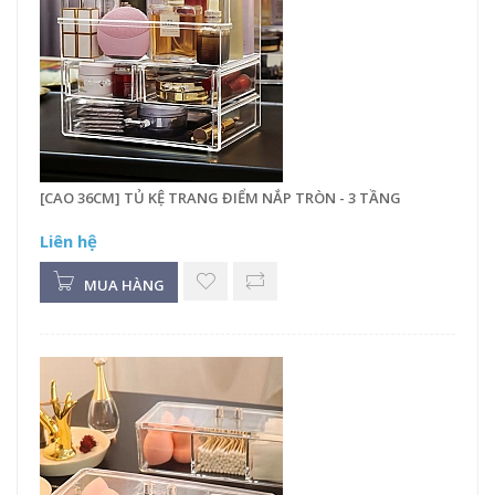
[CAO 36CM] TỦ KỆ TRANG ĐIỂM NẮP TRÒN - 3 TẦNG
Liên hệ
MUA HÀNG