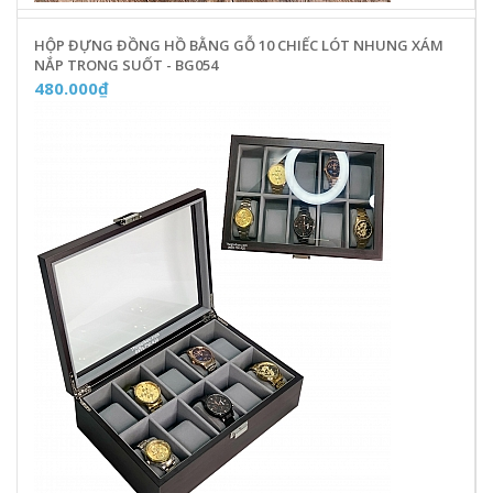
HỘP ĐỰNG ĐỒNG HỒ BẰNG GỖ 10 CHIẾC LÓT NHUNG XÁM
NẮP TRONG SUỐT - BG054
480.000₫