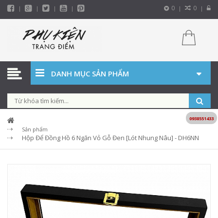
0
0
DANH MỤC SẢN PHẨM
0938551433
Sản phẩm
Hộp Để Đồng Hồ 6 Ngăn Vỏ Gỗ Đen [Lót Nhung Nâu] - DH6NN