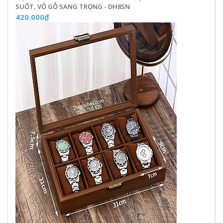
SUỐT, VỎ GỖ SANG TRỌNG - DH8SN
420.000₫