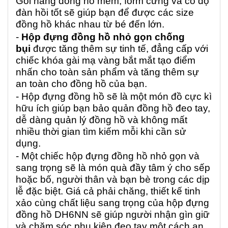
Gối nâng đồng hồ mềm, form cứng và có độ
đàn hồi tốt sẽ giúp bạn để được các size
đồng hồ khác nhau từ bé đến lớn.
-
Hộp đựng đồng hồ nhỏ gọn chống
bụi
được tăng thêm sự tinh tế, đẳng cấp với
chiếc khóa gài mạ vàng bắt mắt tạo điểm
nhấn cho toàn sản phẩm và tăng thêm sự
an toàn cho đồng hồ của bạn.
- Hộp đựng đồng hồ sẽ là một món đồ cực kì
hữu ích giúp bạn bảo quản đồng hồ đeo tay,
dễ dàng quản lý đồng hồ và không mất
nhiều thời gian tìm kiếm mỗi khi cần sử
dụng.
- Một chiếc hộp đựng đồng hồ nhỏ gọn và
sang trọng sẽ là món quà đầy tâm ý cho sếp
hoặc bố, người thân và bạn bè trong các dịp
lễ đặc biệt. Giá cả phải chăng, thiết kế tinh
xảo cùng chất liệu sang trọng của hộp đựng
đồng hồ DH6NN sẽ giúp người nhận gìn giữ
và chăm sóc phụ kiện đeo tay một cách an