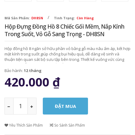
/
Mã Sản Phẩm:
DH8SN
Tình Trạng:
Còn Hàng
Hộp Đựng Đồng Hồ 8 Chiếc Gối Mềm, Nắp Kính
Trong Suốt, Vỏ Gỗ Sang Trọng - DH8SN
Hộp đồng hồ 8 ngăn sở hữu phần vỏ bằng gỗ màu nâu ấm áp, kết hợp
mặt kính trong suốt giúp chống bụi hiệu quả, dễ dàng vệ sinh và
thuận tiện quan sát bộ sưu tập bên trong. Thiết kế vuông vức cùng
tông màu gỗ óc chó mang đến vẻ đẹp thanh lịch.
Bảo hành:
12 tháng
420.000
₫
Yêu Thích Sản Phẩm
So Sánh Sản Phẩm