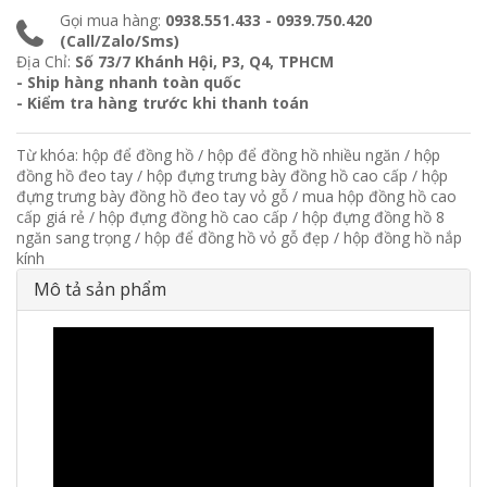
Gọi mua hàng:
0938.551.433 - 0939.750.420
(Call/Zalo/Sms)
Địa Chỉ:
Số 73/7 Khánh Hội, P3, Q4, TPHCM
- Ship hàng nhanh toàn quốc
- Kiểm tra hàng trước khi thanh toán
Từ khóa:
hộp để đồng hồ
/
hộp để đồng hồ nhiều ngăn
/
hộp
đồng hồ đeo tay
/
hộp đựng trưng bày đồng hồ cao cấp
/
hộp
đựng trưng bày đồng hồ đeo tay vỏ gỗ
/
mua hộp đồng hồ cao
cấp giá rẻ
/
hộp đựng đồng hồ cao cấp
/
hộp đựng đồng hồ 8
ngăn sang trọng
/
hộp để đồng hồ vỏ gỗ đẹp
/
hộp đồng hồ nắp
kính
Mô tả sản phẩm