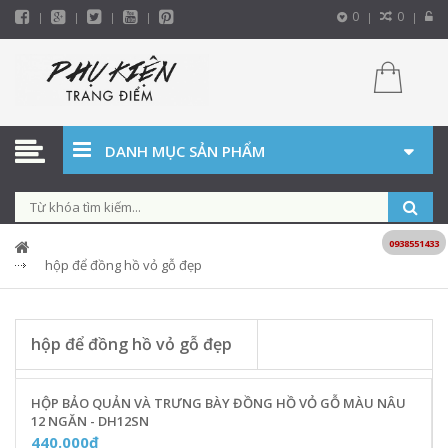
0
0
DANH MỤC SẢN PHẨM
0938551433
hộp để đồng hồ vỏ gỗ đẹp
hộp để đồng hồ vỏ gỗ đẹp
HỘP BẢO QUẢN VÀ TRƯNG BÀY ĐỒNG HỒ VỎ GỖ MÀU NÂU
12 NGĂN - DH12SN
440.000₫