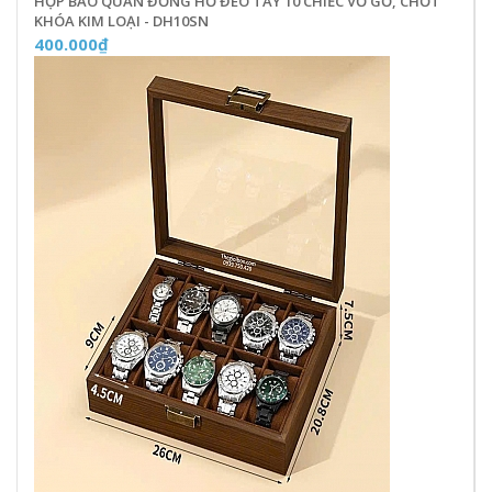
HỘP BẢO QUẢN ĐỒNG HỒ ĐEO TAY 10 CHIẾC VỎ GỖ, CHỐT
KHÓA KIM LOẠI - DH10SN
400.000₫