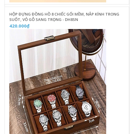
HỘP ĐỰNG ĐỒNG HỒ 8 CHIẾC GỐI MỀM, NẮP KÍNH TRONG
SUỐT, VỎ GỖ SANG TRỌNG - DH8SN
420.000₫