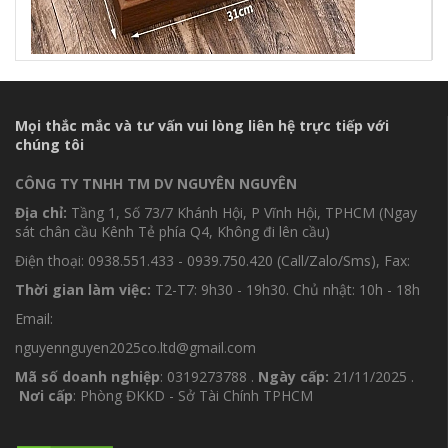
Mọi thắc mắc và tư vấn vui lòng liên hệ trực tiếp với
chúng tôi
CÔNG TY TNHH TM DV NGUYÊN NGUYÊN
Địa chỉ:
Tầng 1, Số 73/7 Khánh Hội, P Vĩnh Hội, TPHCM (Ngay
sát chân cầu Kênh Tẻ phía Q4, Không đi lên cầu)
Điện thoại: 0938.551.433 - 0939.750.420 (Call/Zalo/Sms), Fax:
Thời gian làm việc:
T2-T7: 9h30 - 19h30. Chủ nhật: 10h - 18h
Email:
nguyennguyen2025co.ltd@gmail.com
Mã số doanh nghiệp
: 0319273788 .
Ngày cấp:
21/11/2025 .
Nơi cấp
: Phòng ĐKKD - Sở Tài Chính TPHCM