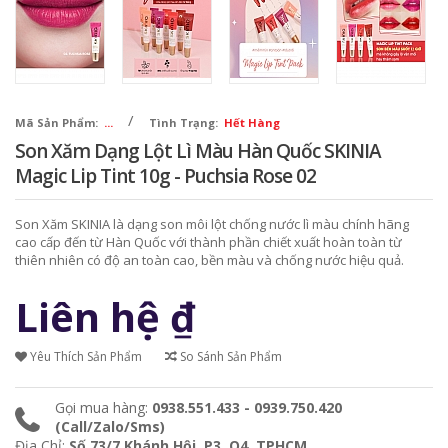
/
Mã Sản Phẩm:
...
Tình Trạng:
Hết Hàng
Son Xăm Dạng Lột Lì Màu Hàn Quốc SKINIA
Magic Lip Tint 10g - Puchsia Rose 02
Son Xăm SKINIA là dạng son môi lột chống nước lì màu chính hãng
cao cấp đến từ Hàn Quốc với thành phần chiết xuất hoàn toàn từ
thiên nhiên có độ an toàn cao, bền màu và chống nước hiệu quả.
Liên hệ
₫
Yêu Thích Sản Phẩm
So Sánh Sản Phẩm
Gọi mua hàng:
0938.551.433 - 0939.750.420
(Call/Zalo/Sms)
Địa Chỉ:
Số 73/7 Khánh Hội, P3, Q4, TPHCM