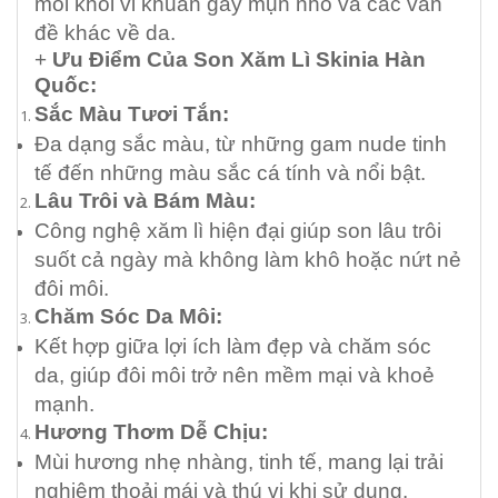
môi khỏi vi khuẩn gây mụn nhỏ và các vấn
đề khác về da.
+
Ưu Điểm Của Son Xăm Lì Skinia Hàn
Quốc:
Sắc Màu Tươi Tắn:
Đa dạng sắc màu, từ những gam nude tinh
tế đến những màu sắc cá tính và nổi bật.
Lâu Trôi và Bám Màu:
Công nghệ xăm lì hiện đại giúp son lâu trôi
suốt cả ngày mà không làm khô hoặc nứt nẻ
đôi môi.
Chăm Sóc Da Môi:
Kết hợp giữa lợi ích làm đẹp và chăm sóc
da, giúp đôi môi trở nên mềm mại và khoẻ
mạnh.
Hương Thơm Dễ Chịu:
Mùi hương nhẹ nhàng, tinh tế, mang lại trải
nghiệm thoải mái và thú vị khi sử dụng.