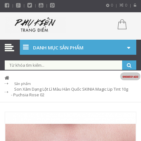
0
0
DANH MỤC SẢN PHẨM
0938551433
Sản phẩm
Son Xăm Dạng Lột Lì Màu Hàn Quốc SKINIA Magic Lip Tint 10g
- Puchsia Rose 02