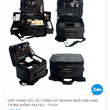
HỘP TRANG SỨC GỖ 1 TẦNG LÓT NHUNG NHỎ GỌN SANG
TRỌNG [HỒNG PASTEL] - TS1GH