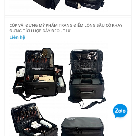
CỐP VẢI ĐỰNG MỸ PHẨM TRANG ĐIỂM LÒNG SÂU CÓ KHAY
ĐỰNG TÍCH HỢP DÂY ĐEO - T101
Liên hệ