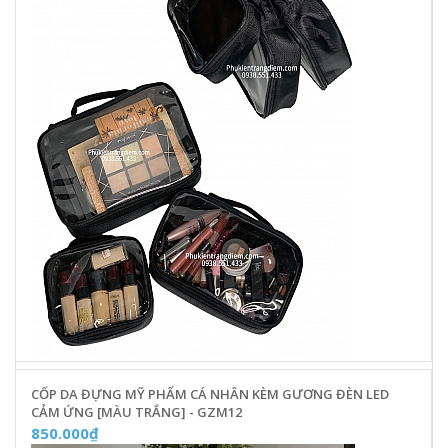
CỐP DA ĐỰNG MỸ PHẨM CÁ NHÂN KÈM GƯƠNG ĐÈN LED
CẢM ỨNG [MÀU TRẮNG] - GZM12
850.000₫