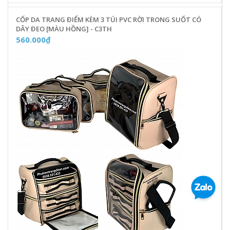
CỐP DA TRANG ĐIỂM KÈM 3 TÚI PVC RỜI TRONG SUỐT CÓ
DÂY ĐEO [MÀU HỒNG] - C3TH
560.000₫