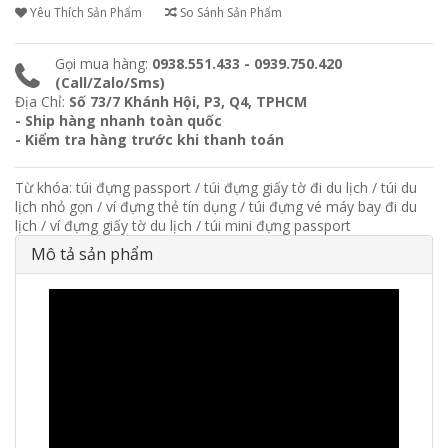
Yêu Thích Sản Phẩm
So Sánh Sản Phẩm
Gọi mua hàng:
0938.551.433 - 0939.750.420
(Call/Zalo/Sms)
Địa Chỉ:
Số 73/7 Khánh Hội, P3, Q4, TPHCM
- Ship hàng nhanh toàn quốc
- Kiểm tra hàng trước khi thanh toán
Từ khóa:
túi đựng passport
/
túi đựng giấy tờ đi du lịch
/
túi du
lịch nhỏ gọn
/
ví đựng thẻ tín dụng
/
túi đựng vé máy bay đi du
lịch
/
ví đựng giấy tờ du lịch
/
túi mini đựng passport
Mô tả sản phẩm