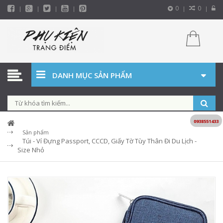
0
0
DANH MỤC SẢN PHẨM
0938551433
Sản phẩm
Túi - Ví Đựng Passport, CCCD, Giấy Tờ Tùy Thân Đi Du Lịch -
Size Nhỏ