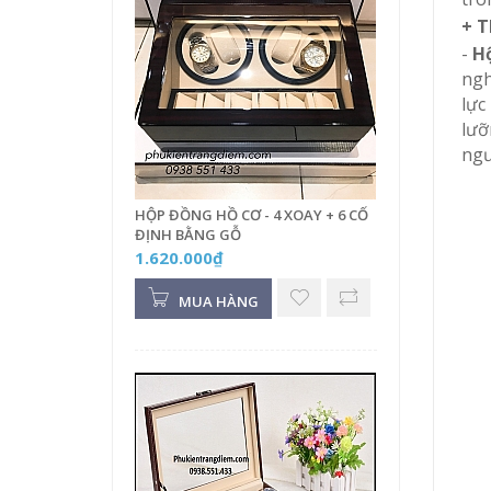
+ T
-
Hộ
ngh
lực
lưỡ
ngư
HỘP ĐỒNG HỒ CƠ - 4 XOAY + 6 CỐ
ĐỊNH BẰNG GỖ
1.620.000₫
MUA HÀNG