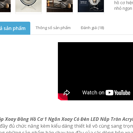
hồ cơ hiệ
nhỏ ngọn
ả sản phẩm
Thông số sản phẩm
Đánh giá (18)
p Xoay Đồng Hồ Cơ 1 Ngăn Xoay Có Đèn LED Nắp Tròn Acryl
 đầy đủ chức năng kèm kiểu dáng thiết kế vô cùng sang trọ
ng những sản phẩm bán chạy top đầu của các dòng hộp xoa