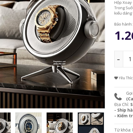
Hộp Xoay 
Trong Suốt
kiểu dáng 
trụ mang đ
Bảo hành
1.2
Yêu Thí
Gọi
(Ca
Địa Chỉ:
S
- Ship h
- Kiểm t
Từ khóa: