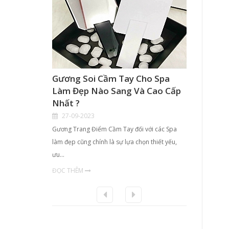
Gương Soi Cầm Tay Cho Spa
Hộp K
Làm Đẹp Nào Sang Và Cao Cấp
Điểm 
Nhất ?
TPHCM
27-09-2023
21-09
Gương Trang Điểm Cầm Tay đối với các Spa
- Với nhu
làm đẹp cũng chính là sự lựa chọn thiết yếu,
chị em ph
ưu…
ĐỌC TH
ĐỌC THÊM