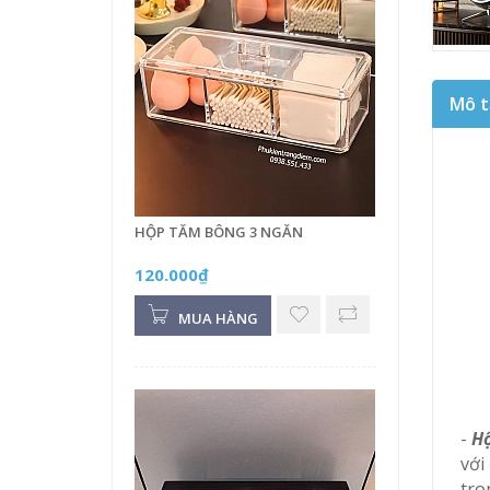
Mô t
HỘP TĂM BÔNG 3 NGĂN
120.000₫
MUA HÀNG
-
Hộ
với
tro