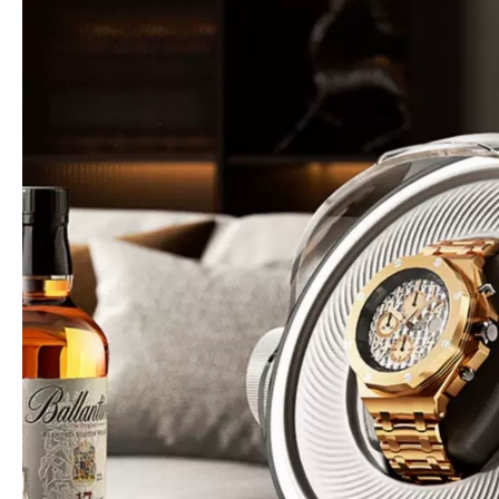
hay Kệ Đựng Đồ Trang
Bán Hộp Đựng Đồng Hồ Đ
- Mỹ Phẩm Đẹp Sang
Hộp Đựng Trang Sức - Mắ
 - Trang 2
bằng Da, bằng Gỗ tại Tp
-2023
01-04-2026
 cầu làm đẹp ngày càng nhiều của các
Hãy bảo về những chiếc đồng hồ yêu
ụ nữ thì việc mỗi cá nhân…
bạn bằng Hộp Đựng Đồng Hồ Đeo T
cấp.…
ÊM
ĐỌC THÊM