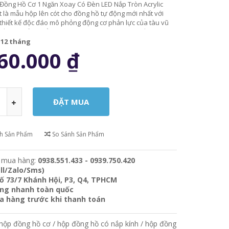
Đồng Hồ Cơ 1 Ngăn Xoay Có Đèn LED Nắp Tròn Acrylic
 là mẫu hộp lên cót cho đồng hồ tự động mới nhất với
thiết kế độc đáo mô phỏng động cơ phản lực của tàu vũ
ến một sản phẩm hiện đại, sang trọng và tinh tế.
:
12 tháng
60.000
₫
ch Sản Phẩm
So Sánh Sản Phẩm
 mua hàng:
0938.551.433 - 0939.750.420
ll/Zalo/Sms)
ố 73/7 Khánh Hội, P3, Q4, TPHCM
àng nhanh toàn quốc
ra hàng trước khi thanh toán
hộp đồng hồ cơ
/
hộp đồng hồ có nắp kính
/
hộp đồng