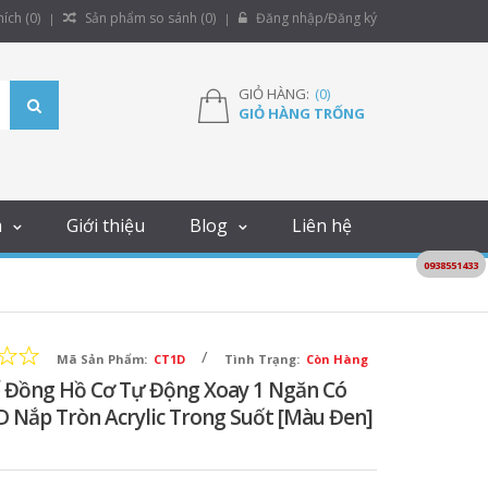
ích (
0
)
Sản phẩm so sánh (
0
)
Đăng nhập/Đăng ký
GIỎ HÀNG:
(
0
)
GIỎ HÀNG TRỐNG
m
Giới thiệu
Blog
Liên hệ
0938551433
/
Mã Sản Phẩm:
CT1D
Tình Trạng:
Còn Hàng
 Đồng Hồ Cơ Tự Động Xoay 1 Ngăn Có
D Nắp Tròn Acrylic Trong Suốt [Màu Đen]