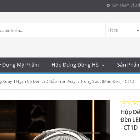
Sản phẩm yêu th
y Đựng Mỹ Phẩm
Hộp Đựng Đồng Hồ
Sản Phẩ
Xoay 1 Ngăn Có Đèn LED Nắp Tròn Acrylic Trong Suốt [Màu Đen] - CT1D
Hộp Để
Đèn LE
- CT1D