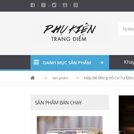
Kha
DANH MỤC SẢN PHẨM
Hộp Để Đồng Hồ Cơ Tự Động 
Sản phẩm
SẢN PHẨM BÁN CHẠY