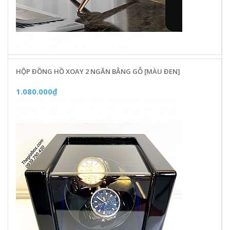
HỘP ĐỒNG HỒ XOAY 2 NGĂN BẰNG GỖ [MÀU ĐEN]
1.080.000₫