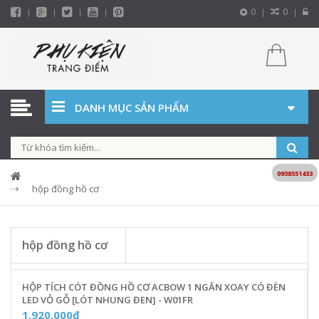
0
0
DANH MỤC SẢN PHẨM
0938551433
hộp đồng hồ cơ
hộp đồng hồ cơ
HỘP TÍCH CÓT ĐỒNG HỒ CƠ ACBOW 1 NGĂN XOAY CÓ ĐÈN
LED VỎ GỖ [LÓT NHUNG ĐEN] - W01FR
1.920.000₫