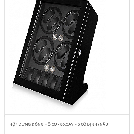
HỘP ĐỰNG ĐỒNG HỒ CƠ - 8 XOAY + 5 CỐ ĐỊNH (NÂU)