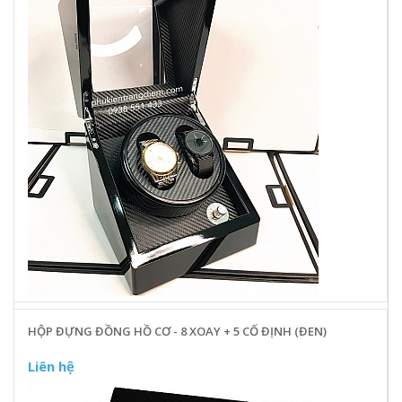
HỘP ĐỰNG ĐỒNG HỒ CƠ - 8 XOAY + 5 CỐ ĐỊNH (ĐEN)
Liên hệ