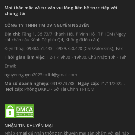
Mọi thắc mắc và tư vấn vui lòng liên hệ trực tiếp với
chúng tôi
CÔNG TY TNHH TM DV NGUYÊN NGUYÊN
Địa chỉ:
Tầng 1, Số 73/7 Khánh Hội, P Vĩnh Hội, TPHCM (Ngay
sát chân cầu Kênh Tẻ phía Q4, Không đi lên cầu)
Điện thoại: 0938.551.433 - 0939.750.420 (Call/Zalo/Sms), Fax:
Thời gian làm việc:
T2-T7: 9h30 - 19h30. Chủ nhật: 10h - 18h
Email:
nguyennguyen2025co.ltd@gmail.com
Mã số doanh nghiệp
: 0319273788 .
Ngày cấp:
21/11/2025 .
Nơi cấp
: Phòng ĐKKD - Sở Tài Chính TPHCM
NHẬN TIN KHUYẾN MẠI
Nhập email để nhận thông tin khuyến mại sản phẩm với giá hấp