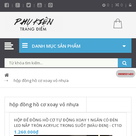
0
0
DANH MỤC SẢN PHẨM
0938551433
hộp đồng hồ cơ xoay vỏ nhựa
hộp đồng hồ cơ xoay vỏ nhựa
HỘP ĐỂ ĐỒNG HỒ CƠ TỰ ĐỘNG XOAY 1 NGĂN CÓ ĐÈN
LED NẮP TRÒN ACRYLIC TRONG SUỐT [MÀU ĐEN] - CT1D
1.260.000₫