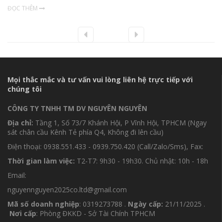
ĐỌC THÊM
Mọi thắc mắc và tư vấn vui lòng liên hệ trực tiếp với
chúng tôi
CÔNG TY TNHH TM DV NGUYÊN NGUYÊN
Địa chỉ:
Tầng 1, Số 73/7 Khánh Hội, P Vĩnh Hội, TPHCM (Ngay
sát chân cầu Kênh Tẻ phía Q4, Không đi lên cầu)
Điện thoại: 0938.551.433 - 0939.750.420 (Call/Zalo/Sms), Fax:
Thời gian làm việc:
T2-T7: 9h30 - 19h30. Chủ nhật: 10h - 18h
Email:
nguyennguyen2025co.ltd@gmail.com
Mã số doanh nghiệp
: 0319273788 .
Ngày cấp:
21/11/2025 .
Nơi cấp
: Phòng ĐKKD - Sở Tài Chính TPHCM