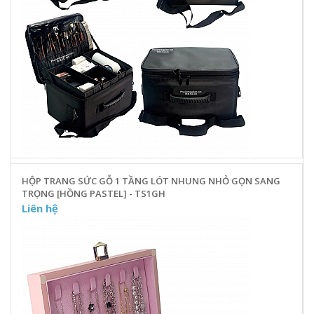
HỘP TRANG SỨC GỖ 1 TẦNG LÓT NHUNG NHỎ GỌN SANG
TRỌNG [HỒNG PASTEL] - TS1GH
Liên hệ