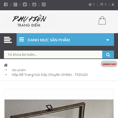
0
0
DANH MỤC SẢN PHẨM
0938551433
Sản phẩm
Hộp Để Trang Sức Dây Chuyền 20 Móc - TSDG20