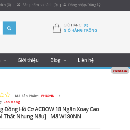
ích (
0
)
Sản phẩm so sánh (
0
)
Đăng nhập/Đăng ký
GIỎ HÀNG:
(
0
)
GIỎ HÀNG TRỐNG
m
Giới thiệu
Blog
Liên hệ
0938551433
/
Mã Sản Phẩm:
W180NN
:
Còn Hàng
g Đồng Hồ Cơ ACBOW 18 Ngăn Xoay Cao
ội Thất Nhung Nâu] - Mã W180NN