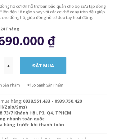
 đồng hồ cỡ lớn hỗ trợ bạn bảo quản cho bộ sưu tập đồng
 lên đến 18 ngăn xoay với các cơ chế xoay tròn đều giúp
t cho đồng hồ, giúp đồng hồ cơ đeo tay hoạt động.
:
24 Tháng
690.000
₫
ch Sản Phẩm
So Sánh Sản Phẩm
 mua hàng:
0938.551.433 - 0939.750.420
ll/Zalo/Sms)
ố 73/7 Khánh Hội, P3, Q4, TPHCM
àng nhanh toàn quốc
ra hàng trước khi thanh toán