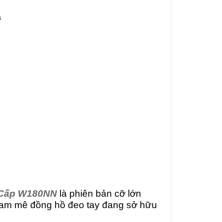
a
 Cấp W180NN
là phiên bản cỡ lớn
đam mê đồng hồ đeo tay đang sở hữu