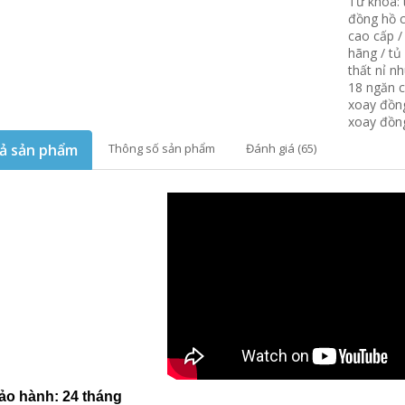
Từ khóa:
đồng hồ 
cao cấp
hãng
/
tủ
thất nỉ n
18 ngăn 
xoay đồn
xoay đồn
ả sản phẩm
Thông số sản phẩm
Đánh giá (65)
ảo hành: 24 tháng