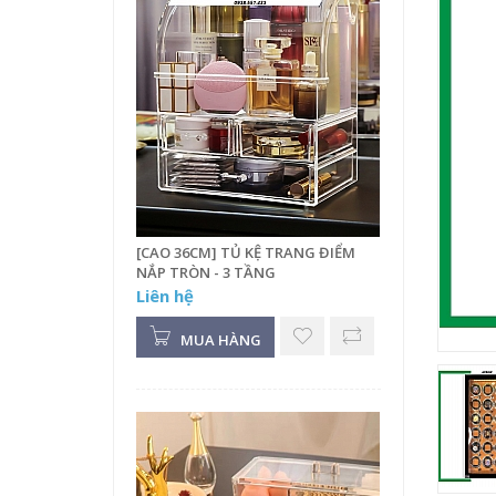
[CAO 36CM] TỦ KỆ TRANG ĐIỂM
NẮP TRÒN - 3 TẦNG
Liên hệ
MUA HÀNG