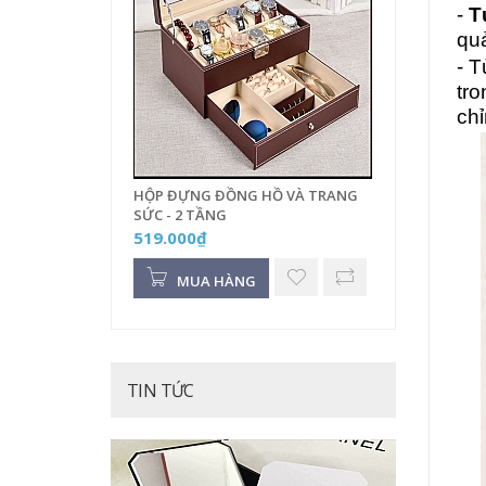
-
T
quả
- T
tro
chỉ
HỘP ĐỰNG ĐỒNG HỒ VÀ TRANG
SỨC - 2 TẦNG
519.000₫
MUA HÀNG
TIN TỨC