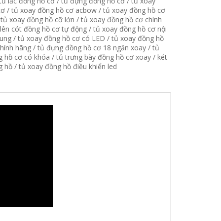
tủ lắc đồng hồ cơ
/
tủ đựng đồng hồ cơ
/
tủ xoay
cơ
/
tủ xoay đồng hồ cơ acbow
/
tủ xoay đồng hồ cơ
/
tủ xoay đồng hồ cỡ lớn
/
tủ xoay đồng hồ cơ chính
 lên cót đồng hồ cơ tự động
/
tủ xoay đồng hồ cơ nội
hung
/
tủ xoay đồng hồ cơ có LED
/
tủ xoay đồng hồ
chính hãng
/
tủ đựng đồng hồ cơ 18 ngăn xoay
/
tủ
g hồ cơ có khóa
/
tủ trưng bày đồng hồ cơ xoay
/
két
g hồ
/
tủ xoay đồng hồ điều khiển led