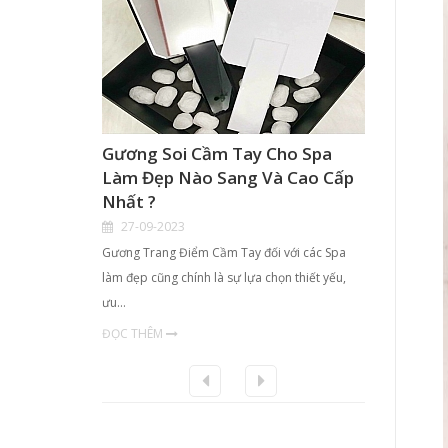
Gương Soi Cầm Tay Cho Spa
Hộp K
Làm Đẹp Nào Sang Và Cao Cấp
Điểm 
Nhất ?
TPHCM
27-09-2023
21-09
Gương Trang Điểm Cầm Tay đối với các Spa
- Với nhu
làm đẹp cũng chính là sự lựa chọn thiết yếu,
chị em ph
ưu…
ĐỌC TH
ĐỌC THÊM