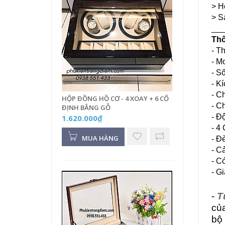
> H
> S
___
Thô
- T
- M
- S
- K
- C
HỘP ĐỒNG HỒ CƠ - 4 XOAY + 6 CỐ
- C
ĐỊNH BẰNG GỖ
- Đ
1.620.000₫
- 4
MUA HÀNG
- Đ
- C
- C
- G
-
T
củ
bộ 