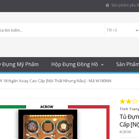
Sản phẩm yêu th
y Đựng Mỹ Phẩm
Hộp Đựng Đồng Hồ
Sản Phẩ
 18 Ngăn Xoay Cao Cấp [Nội Thất Nhung Nâu] - Mã W180NN
Tình Trạng
Tủ Đựn
Cấp [N
ACBOW