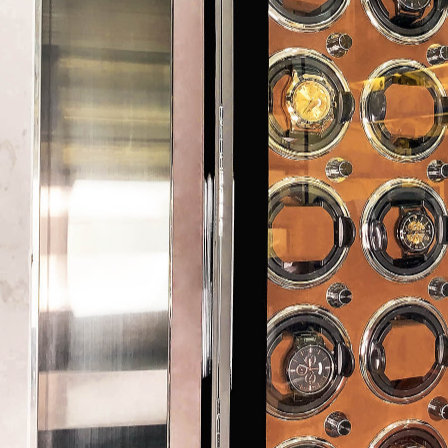
hay Kệ Đựng Đồ Trang
Bán Hộp Đựng Đồng Hồ Đ
- Mỹ Phẩm Đẹp Sang
Hộp Đựng Trang Sức - Mắ
 - Trang 2
bằng Da, bằng Gỗ tại Tp
-2023
01-04-2026
 cầu làm đẹp ngày càng nhiều của các
Hãy bảo về những chiếc đồng hồ yêu
ụ nữ thì việc mỗi cá nhân…
bạn bằng Hộp Đựng Đồng Hồ Đeo T
cấp.…
ÊM
ĐỌC THÊM