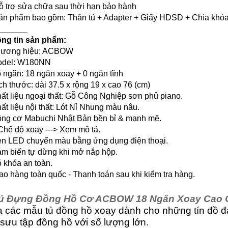
ỗ trợ sửa chữa sau thời hạn bảo hành
ản phẩm bao gồm: Thân tủ + Adapter + Giấy HDSD + Chìa khó
______
ng tin sản phẩm:
hương hiệu: ACBOW
odel: W180NN
ố ngăn: 18 ngăn xoay + 0 ngăn tĩnh
ích thước: dài 37.5 x rộng 19 x cao 76 (cm)
hất liệu ngoại thất: Gỗ Công Nghiệp sơn phủ piano.
hất liệu nội thất: Lót Nỉ Nhung màu nâu.
ộng cơ Mabuchi Nhật Bản bền bỉ & mạnh mẽ.
 Chế độ xoay ---> Xem mô tả.
èn LED chuyển màu bằng ứng dụng điện thoại.
ảm biến tự dừng khi mở nắp hộp.
ó khóa an toàn.
iao hàng toàn quốc - Thanh toán sau khi kiểm tra hàng.
ủ Đựng Đồng Hồ Cơ ACBOW 18 Ngăn Xoay Cao
a các mẫu tủ đồng hồ xoay dành cho những tín đồ 
sưu tập đồng hồ với số lượng lớn.