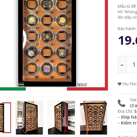
Mẫu tủ để
hồ "khủng"
lên dây có
Bảo hành
19.
Yêu Thí
Gọi
(Ca
Địa Chỉ:
S
- Ship h
- Kiểm t