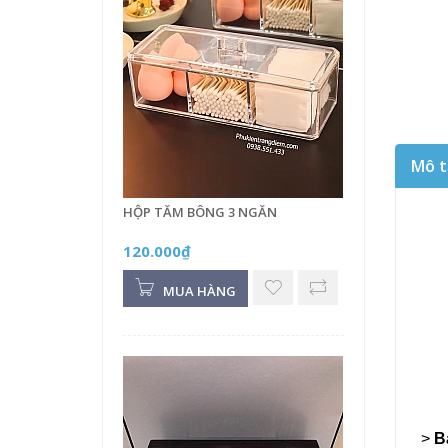
Mô t
HỘP TĂM BÔNG 3 NGĂN
120.000₫
MUA HÀNG
>
B