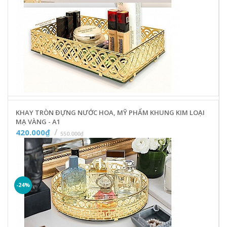
KHAY TRÒN ĐỰNG NƯỚC HOA, MỸ PHẨM KHUNG KIM LOẠI
MẠ VÀNG - A1
420.000₫
550.000₫
-24%