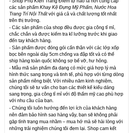
- Shop Phụ Kiện Trang Điểm tự hào là nơi cung cấp
các sản phẩm
Khay Kệ Đựng Mỹ Phẩm, Nước Hoa
Trang Trí Nội Thất
với giá cả và chất lượng tốt nhất
trên thị trường.
- Các sản phẩm của shop đều được gia công tỉ mỉ,
chắc chắn và được kiểm tra kĩ lưỡng trước khi giao
đến tay khách hàng.
- Sản phẩm được đóng gói cẩn thận với các lớp xốp
bọc bên ngoài dày 5cm chống va đập tốt và có thể
ship hàng toàn quốc không sợ bể vỡ, hư hỏng.
- Mẫu mã sản phẩm đa dạng có mức giá hợp lý mà
hình thức sang trọng và tinh tế, phù hợp với từng dòng
sản phẩm riêng biệt. Với nhiều năm kinh nghiệm,
chúng tôi sẽ tư vấn cho bạn các thiết kế kiểu dáng
sang trọng, gia công tỉ mỉ với độ thẩm mỹ cao phù hợp
với nhu cầu của bạn.
- Chúng tôi luôn hướng đến lợi ích của khách hàng
nên đảm bảo hình sao hàng vậy, bạn sẽ không phải
gặp tình trạng mua nhầm – mua hớ mà sẽ hài lòng với
những trải nghiệm chúng tôi đem lại.
Shop cam kết