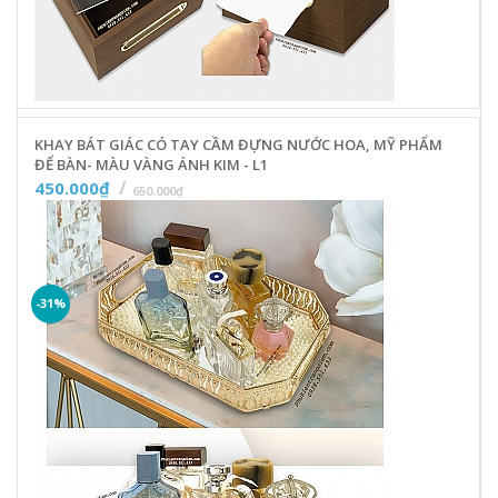
KHAY BÁT GIÁC CÓ TAY CẦM ĐỰNG NƯỚC HOA, MỸ PHẨM
ĐỂ BÀN- MÀU VÀNG ÁNH KIM - L1
450.000₫
650.000₫
-31%