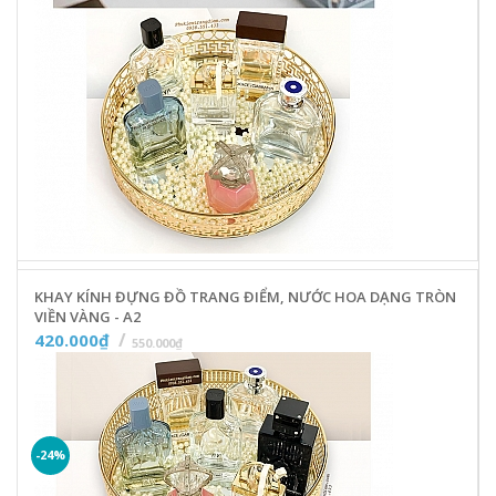
KHAY KÍNH ĐỰNG ĐỒ TRANG ĐIỂM, NƯỚC HOA DẠNG TRÒN
VIỀN VÀNG - A2
420.000₫
550.000₫
-24%