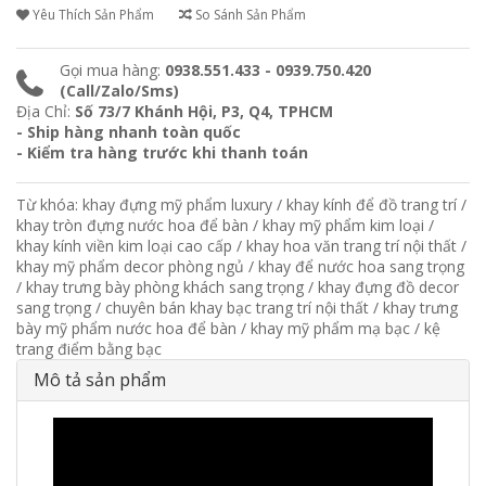
Yêu Thích Sản Phẩm
So Sánh Sản Phẩm
Gọi mua hàng:
0938.551.433 - 0939.750.420
(Call/Zalo/Sms)
Địa Chỉ:
Số 73/7 Khánh Hội, P3, Q4, TPHCM
- Ship hàng nhanh toàn quốc
- Kiểm tra hàng trước khi thanh toán
Từ khóa:
khay đựng mỹ phẩm luxury
/
khay kính để đồ trang trí
/
khay tròn đựng nước hoa để bàn
/
khay mỹ phẩm kim loại
/
khay kính viền kim loại cao cấp
/
khay hoa văn trang trí nội thất
/
khay mỹ phẩm decor phòng ngủ
/
khay để nước hoa sang trọng
/
khay trưng bày phòng khách sang trọng
/
khay đựng đồ decor
sang trọng
/
chuyên bán khay bạc trang trí nội thất
/
khay trưng
bày mỹ phẩm nước hoa để bàn
/
khay mỹ phẩm mạ bạc
/
kệ
trang điểm bằng bạc
Mô tả sản phẩm