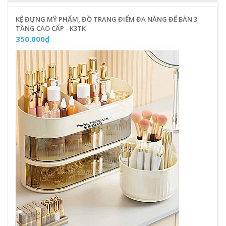
KỆ ĐỰNG MỸ PHẨM, ĐỒ TRANG ĐIỂM ĐA NĂNG ĐỂ BÀN 3
TẦNG CAO CẤP - K3TK
350.000₫