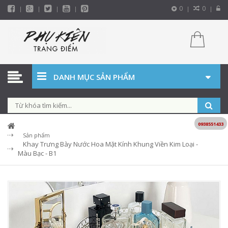
0
0
DANH MỤC SẢN PHẨM
0938551433
Sản phẩm
Khay Trưng Bày Nước Hoa Mặt Kính Khung Viền Kim Loại -
Màu Bạc - B1