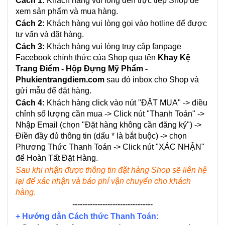
Cách 1:
Khách hàng vui lòng đến trực tiếp Shop để
xem sản phẩm và mua hàng.
Cách 2:
Khách hàng vui lòng gọi vào hotline để được
tư vấn và đặt hàng.
Cách 3:
Khách hàng vui lòng truy cập fanpage
Facebook chính thức của Shop qua tên
Khay Kệ
Trang Điểm - Hộp Đựng Mỹ Phẩm -
Phukientrangdiem.com
sau đó inbox cho Shop và
gửi mẫu để đặt hàng.
Cách 4:
Khách hàng click vào nút "ĐẶT MUA" -> điều
chỉnh số lượng cần mua -> Click nút "Thanh Toán" ->
Nhập Email (chọn "Đặt hàng không cần đăng ký") ->
Điền đầy đủ thông tin (dấu * là bắt buộc) -> chọn
Phương Thức Thanh Toán -> Click nút "XÁC NHẬN"
để Hoàn Tất Đặt Hàng.
Sau khi nhận được thông tin đặt hàng Shop sẽ liên hệ
lại để xác nhận và báo phí vận chuyển cho khách
hàng
.
--------------------------------
+ Hướng dẫn Cách thức Thanh Toán: