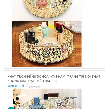
KHAY TRÒN ĐỂ NƯỚC HOA, MỸ PHẨM, TRANG TRÍ NỘI THẤT
KHUNG KIM LOẠI - MÀU BẠC - B2
420.000₫
550.000₫