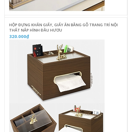
HỘP ĐỰNG KHĂN GIẤY, GIẤY ĂN BẰNG GỖ TRANG TRÍ NỘI
THẤT NẮP HÌNH ĐẦU HƯƠU
320.000₫