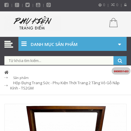
0
0
DANH MỤC SẢN PHẨM
0938551433
Sản phẩm
Hộp Đựng Trang Sức - Phụ Kiện Thời Trang 2 Tầng Vỏ Gỗ Nắp
Kính - TS2GM