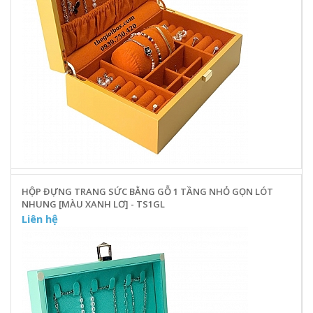
HỘP ĐỰNG TRANG SỨC BẰNG GỖ 1 TẦNG NHỎ GỌN LÓT
NHUNG [MÀU XANH LƠ] - TS1GL
Liên hệ