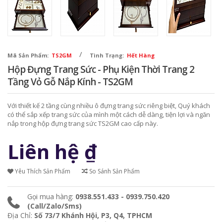
/
Mã Sản Phẩm:
TS2GM
Tình Trạng:
Hết Hàng
Hộp Đựng Trang Sức - Phụ Kiện Thời Trang 2
Tầng Vỏ Gỗ Nắp Kính - TS2GM
Với thiết kế 2 tầng cùng nhiều ô đựng trang sức riêng biệt, Quý khách
có thể sắp xếp trang sức của mình một cách dễ dàng, tiện lợi và ngăn
nắp trong hộp đựng trang sức TS2GM cao cấp này.
Liên hệ
₫
Yêu Thích Sản Phẩm
So Sánh Sản Phẩm
Gọi mua hàng:
0938.551.433 - 0939.750.420
(Call/Zalo/Sms)
Địa Chỉ:
Số 73/7 Khánh Hội, P3, Q4, TPHCM