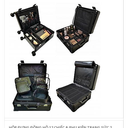
HỘP ĐỰNG ĐỒNG HỒ 12 CHIẾC & PHỤ KIỆN TRANG SỨC 2