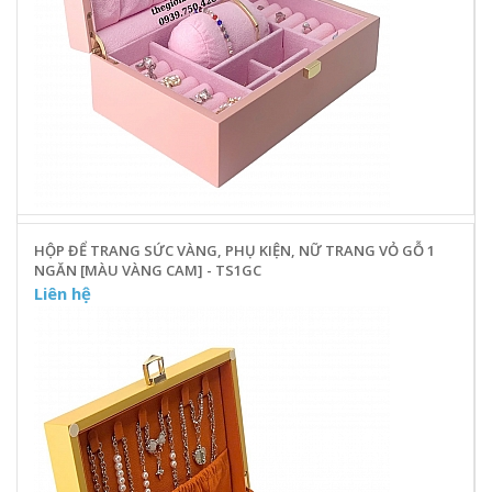
HỘP ĐỂ TRANG SỨC VÀNG, PHỤ KIỆN, NỮ TRANG VỎ GỖ 1
NGĂN [MÀU VÀNG CAM] - TS1GC
Liên hệ