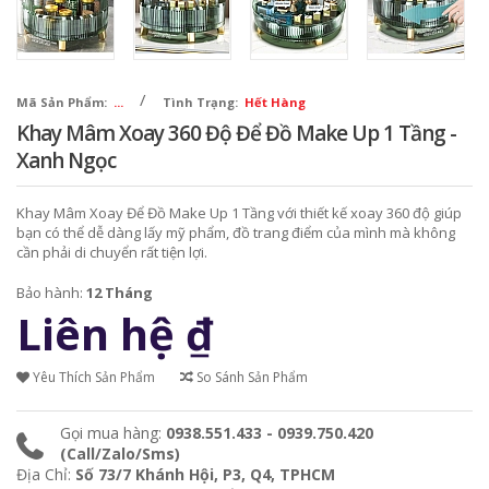
/
Mã Sản Phẩm:
...
Tình Trạng:
Hết Hàng
Khay Mâm Xoay 360 Độ Để Đồ Make Up 1 Tầng -
Xanh Ngọc
Khay Mâm Xoay Để Đồ Make Up 1 Tầng với thiết kế xoay 360 độ giúp
bạn có thể dễ dàng lấy mỹ phẩm, đồ trang điểm của mình mà không
cần phải di chuyển rất tiện lợi.
Bảo hành:
12 Tháng
Liên hệ
₫
Yêu Thích Sản Phẩm
So Sánh Sản Phẩm
Gọi mua hàng:
0938.551.433 - 0939.750.420
(Call/Zalo/Sms)
Địa Chỉ:
Số 73/7 Khánh Hội, P3, Q4, TPHCM