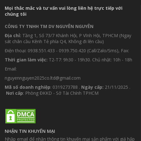
Mọi thắc mắc và tư vấn vui lòng liên hệ trực tiếp với
chúng tôi
CÔNG TY TNHH TM DV NGUYÊN NGUYÊN
Địa chỉ:
Tầng 1, Số 73/7 Khánh Hội, P Vĩnh Hội, TPHCM (Ngay
sát chân cầu Kênh Tẻ phía Q4, Không đi lên cầu)
Điện thoại: 0938.551.433 - 0939.750.420 (Call/Zalo/Sms), Fax:
Thời gian làm việc:
T2-T7: 9h30 - 19h30. Chủ nhật: 10h - 18h
Email:
nguyennguyen2025co.ltd@gmail.com
Mã số doanh nghiệp
: 0319273788 .
Ngày cấp:
21/11/2025 .
Nơi cấp
: Phòng ĐKKD - Sở Tài Chính TPHCM
NHẬN TIN KHUYẾN MẠI
Nhập email để nhận thông tin khuyến mại sản phẩm với giá hấp