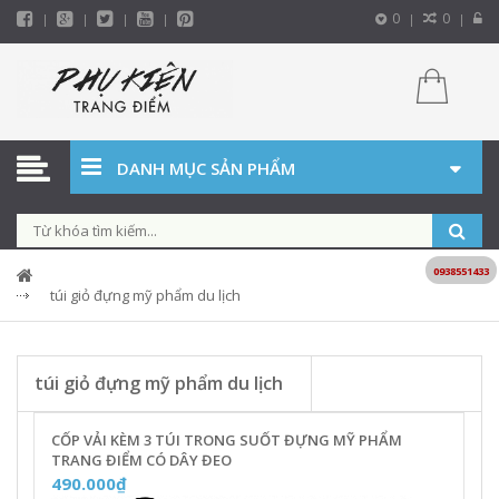
0
0
DANH MỤC SẢN PHẨM
0938551433
túi giỏ đựng mỹ phẩm du lịch
túi giỏ đựng mỹ phẩm du lịch
CỐP VẢI KÈM 3 TÚI TRONG SUỐT ĐỰNG MỸ PHẨM
TRANG ĐIỂM CÓ DÂY ĐEO
490.000₫