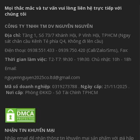
Mọi thắc mắc và tư vấn vui lòng liên hệ trực tiếp với
chúng tôi
CÔNG TY TNHH TM DV NGUYÊN NGUYÊN
Địa chỉ:
Tầng 1, Số 73/7 Khánh Hội, P Vĩnh Hội, TPHCM (Ngay
sát chân cầu Kênh Tẻ phía Q4, Không đi lên cầu)
Điện thoại: 0938.551.433 - 0939.750.420 (Call/Zalo/Sms), Fax:
Thời gian làm việc:
T2-T7: 9h30 - 19h30. Chủ nhật: 10h - 18h
Email:
nguyennguyen2025co.ltd@gmail.com
Mã số doanh nghiệp
: 0319273788 .
Ngày cấp:
21/11/2025 .
Nơi cấp
: Phòng ĐKKD - Sở Tài Chính TPHCM
NHẬN TIN KHUYẾN MẠI
Nhập email để nhận thông tin khuyến mại sản phẩm với giá hấp