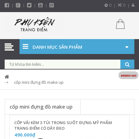
0
0
DANH MỤC SẢN PHẨM
0938551433
cốp mini đựng đồ make up
cốp mini đựng đồ make up
CỐP VẢI KÈM 3 TÚI TRONG SUỐT ĐỰNG MỸ PHẨM
TRANG ĐIỂM CÓ DÂY ĐEO
490.000₫