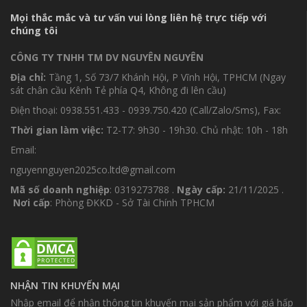
Mọi thắc mắc và tư vấn vui lòng liên hệ trực tiếp với
chúng tôi
CÔNG TY TNHH TM DV NGUYÊN NGUYÊN
Địa chỉ:
Tầng 1, Số 73/7 Khánh Hội, P Vĩnh Hội, TPHCM (Ngay
sát chân cầu Kênh Tẻ phía Q4, Không đi lên cầu)
Điện thoại: 0938.551.433 - 0939.750.420 (Call/Zalo/Sms), Fax:
Thời gian làm việc:
T2-T7: 9h30 - 19h30. Chủ nhật: 10h - 18h
Email:
nguyennguyen2025co.ltd@gmail.com
Mã số doanh nghiệp
: 0319273788 .
Ngày cấp:
21/11/2025 .
Nơi cấp
: Phòng ĐKKD - Sở Tài Chính TPHCM
NHẬN TIN KHUYẾN MẠI
Nhập email để nhận thông tin khuyến mại sản phẩm với giá hấp