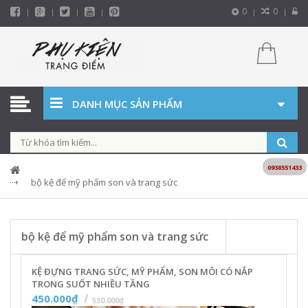
0
0
DANH MỤC SẢN PHẨM
0938551433
bộ kệ để mỹ phẩm son và trang sức
bộ kệ để mỹ phẩm son và trang sức
KỆ ĐỰNG TRANG SỨC, MỸ PHẨM, SON MÔI CÓ NẮP
TRONG SUỐT NHIỀU TẦNG
450.000₫
530.000₫