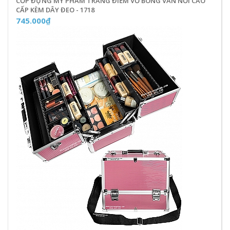
CỐP ĐỰNG MỸ PHẨM TRANG ĐIỂM VỎ BÓNG VÂN NỔI CAO
CẤP KÈM DÂY ĐEO - 1718
745.000₫