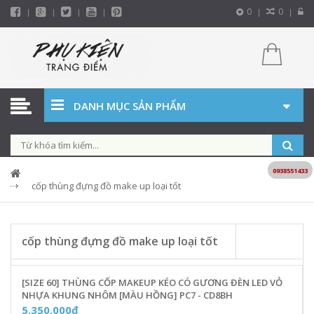
0
0
DANH MỤC SẢN PHẨM
0938551433
cốp thùng đựng đồ make up loại tốt
cốp thùng đựng đồ make up loại tốt
[SIZE 60] THÙNG CỐP MAKEUP KÉO CÓ GƯƠNG ĐÈN LED VỎ
NHỰA KHUNG NHÔM [MÀU HỒNG] PC7 - CD8BH
5.350.000₫