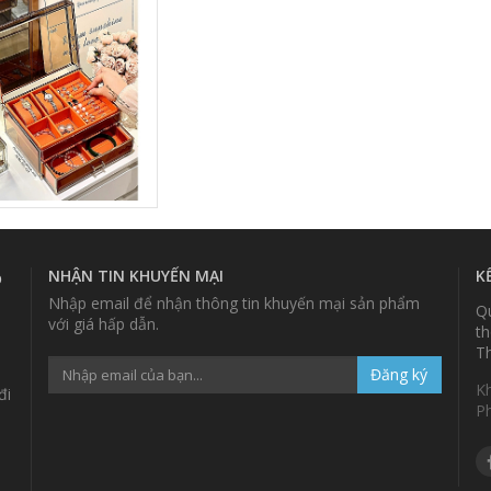
K2C
NHẬN TIN KHUYẾN MẠI
K
p
Nhập email để nhận thông tin khuyến mại sản phẩm
Qu
với giá hấp dẫn.
th
Th
Đăng ký
K
đi
P