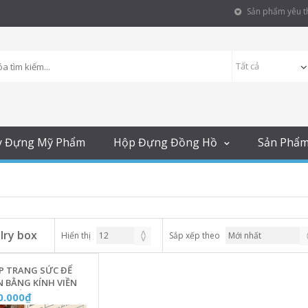
Sản phẩm yêu th
y Đựng Mỹ Phẩm
Hộp Đựng Đồng Hồ
Sản Phẩ
lry box
Hiển thị
Sắp xếp theo
P TRANG SỨC ĐỂ
 BẰNG KÍNH VIỀN
NG HỒNG - HỘP
0.000₫
G PHỤ KIỆN -