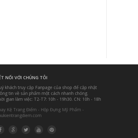
ẾT NỐI VỚI CHÚNG TÔI
ý khách truy cập Fanpage của shop để cập nhật
ông tin về sản phẩm một cách nhanh chóng.
ời gian làm việc: T2-T7: 10h - 19h30. CN: 10h - 18h
hay Kệ Trang Điểm - Hộp Đựng Mỹ Phẩm -
hukientrangdiem.com