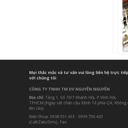
TS
Mọi thắc mắc và tư vấn vui lòng liên hệ trực tiế
với chúng tôi
CÔNG TY TNHH TM DV NGUYÊN NGUYÊN
Địa chỉ:
Tầng 1, Số 73/7 Khánh Hội, P Vĩnh Hội,
TPHCM (Ngay sát chân cầu Kênh Tẻ phía Q4, Không 
lên cầu)
Điện thoại: 0938.551.433 - 0939.750.420
(Call/Zalo/Sms), Fax: