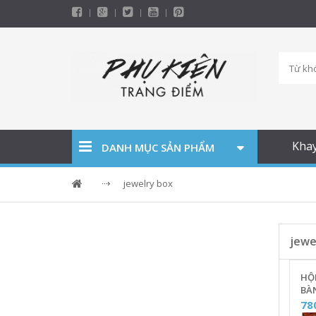
Kha
DANH MỤC SẢN PHẨM
jewelry box
jewe
HỘ
BÀN
VÀ
78
ĐỰN