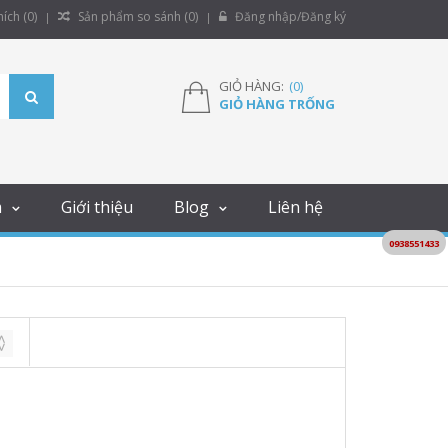
ích (
0
)
Sản phẩm so sánh (
0
)
Đăng nhập/Đăng ký
GIỎ HÀNG:
(
0
)
GIỎ HÀNG TRỐNG
m
Giới thiệu
Blog
Liên hệ
0938551433