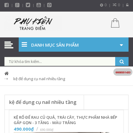
0
0
DANH MỤC SẢN PHẨM
0938551433
kệ để dụng cụ nail nhiều tầng
kệ để dụng cụ nail nhiều tầng
KỆ RỔ ĐỂ RAU CỦ QUẢ, TRÁI CÂY, THỰC PHẨM NHÀ BẾP
GẤP GỌN - 3 TẦNG - MÀU TRẮNG
490.000₫
690.000₫