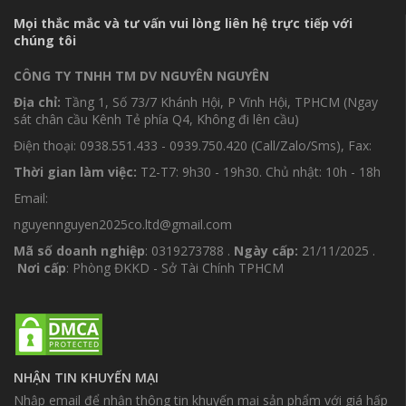
Mọi thắc mắc và tư vấn vui lòng liên hệ trực tiếp với
chúng tôi
CÔNG TY TNHH TM DV NGUYÊN NGUYÊN
Địa chỉ:
Tầng 1, Số 73/7 Khánh Hội, P Vĩnh Hội, TPHCM (Ngay
sát chân cầu Kênh Tẻ phía Q4, Không đi lên cầu)
Điện thoại: 0938.551.433 - 0939.750.420 (Call/Zalo/Sms), Fax:
Thời gian làm việc:
T2-T7: 9h30 - 19h30. Chủ nhật: 10h - 18h
Email:
nguyennguyen2025co.ltd@gmail.com
Mã số doanh nghiệp
: 0319273788 .
Ngày cấp:
21/11/2025 .
Nơi cấp
: Phòng ĐKKD - Sở Tài Chính TPHCM
NHẬN TIN KHUYẾN MẠI
Nhập email để nhận thông tin khuyến mại sản phẩm với giá hấp