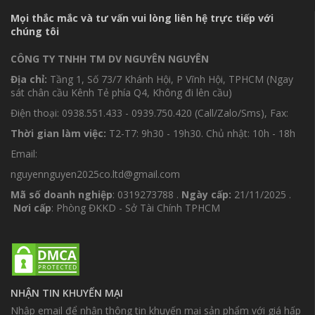
Mọi thắc mắc và tư vấn vui lòng liên hệ trực tiếp với
chúng tôi
CÔNG TY TNHH TM DV NGUYÊN NGUYÊN
Địa chỉ:
Tầng 1, Số 73/7 Khánh Hội, P Vĩnh Hội, TPHCM (Ngay
sát chân cầu Kênh Tẻ phía Q4, Không đi lên cầu)
Điện thoại: 0938.551.433 - 0939.750.420 (Call/Zalo/Sms), Fax:
Thời gian làm việc:
T2-T7: 9h30 - 19h30. Chủ nhật: 10h - 18h
Email:
nguyennguyen2025co.ltd@gmail.com
Mã số doanh nghiệp
: 0319273788 .
Ngày cấp:
21/11/2025 .
Nơi cấp
: Phòng ĐKKD - Sở Tài Chính TPHCM
NHẬN TIN KHUYẾN MẠI
Nhập email để nhận thông tin khuyến mại sản phẩm với giá hấp