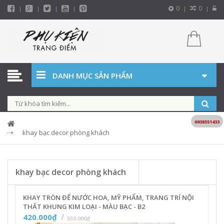
0
0
DANH MỤC SẢN PHẨM
0938551433
khay bạc decor phòng khách
khay bạc decor phòng khách
KHAY TRÒN ĐỂ NƯỚC HOA, MỸ PHẨM, TRANG TRÍ NỘI
THẤT KHUNG KIM LOẠI - MÀU BẠC - B2
420.000₫
550.000₫