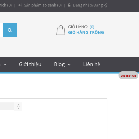
ích (
0
)
Sản phẩm so sánh (
0
)
Đăng nhập/Đăng ký
GIỎ HÀNG:
(
0
)
GIỎ HÀNG TRỐNG
m
Giới thiệu
Blog
Liên hệ
0938551433