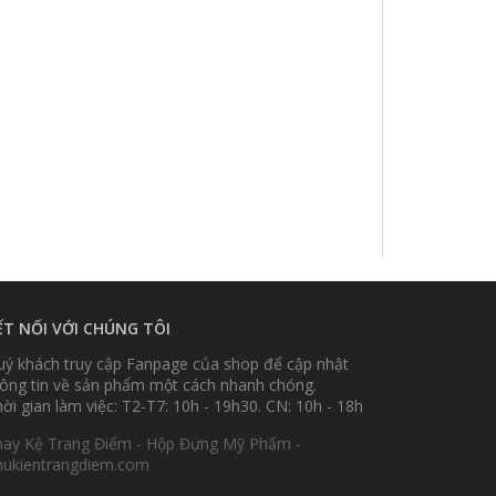
ẾT NỐI VỚI CHÚNG TÔI
ý khách truy cập Fanpage của shop để cập nhật
ông tin về sản phẩm một cách nhanh chóng.
ời gian làm việc: T2-T7: 10h - 19h30. CN: 10h - 18h
hay Kệ Trang Điểm - Hộp Đựng Mỹ Phẩm -
hukientrangdiem.com