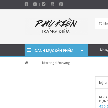
Kha
DANH MỤC SẢN PHẨM
kệ trang điểm vàng
kệ t
KHAY 
ĐỰNG
PHẨM
450.