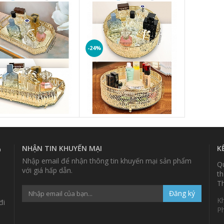
IM - L1
-24%
NHẬN TIN KHUYẾN MẠI
K
p
Nhập email để nhận thông tin khuyến mại sản phẩm
Qu
với giá hấp dẫn.
th
Th
Đăng ký
K
đi
P