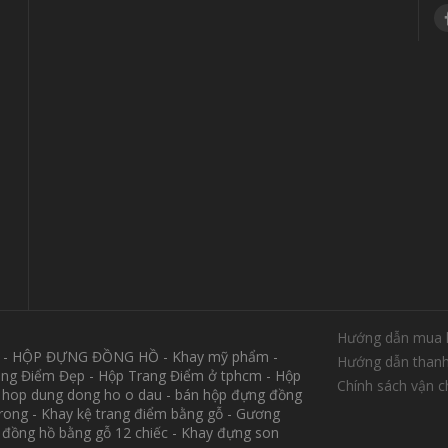
Hướng dẫn mua 
M - HỘP ĐỰNG ĐỒNG HỒ - Khay mỹ phẩm -
Hướng dẫn thanh
ang Điểm Đẹp - Hộp Trang Điểm ở tphcm - Hộp
Chính sách vận 
 hop dung dong ho o dau - bán hộp đựng đồng
trong - Khay kệ trang điểm bằng gỗ - Gương
p đồng hồ bằng gỗ 12 chiếc - Khay đựng son