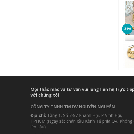
ÁNH K
-31%
Mọi thắc mắc và tư vấn vui lòng liên hệ trực tiế
với chúng tôi
CÔNG TY TNHH TM DV NGUYÊN NGUYÊN
Địa chỉ:
Tầng 1, Số 73/7 Khánh Hội, P Vĩnh Hội,
TPHCM (Ngay sát chân cầu Kênh Tẻ phía Q4, Không 
lên cầu)