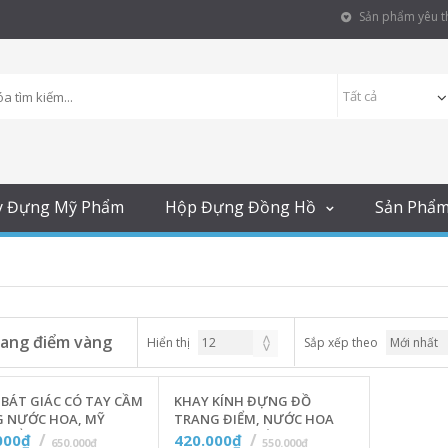
Sản phẩm yêu th
y Đựng Mỹ Phẩm
Hộp Đựng Đồng Hồ
Sản Phẩ
rang điểm vàng
Hiển thị
Sắp xếp theo
BÁT GIÁC CÓ TAY CẦM
KHAY KÍNH ĐỰNG ĐỒ
 NƯỚC HOA, MỸ
TRANG ĐIỂM, NƯỚC HOA
 ĐỂ BÀN- MÀU VÀNG
DẠNG TRÒN VIỀN VÀNG - A2
000₫
420.000₫
650.000₫
550.000₫