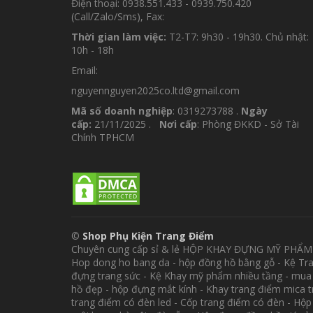
Điện thoại: 0938.551.433 - 0939.750.420
(Call/Zalo/Sms), Fax:
Thời gian làm việc:
T2-T7: 9h30 - 19h30. Chủ nhật:
10h - 18h
Email:
nguyennguyen2025co.ltd@gmail.com
Mã số doanh nghiệp
: 0319273788 .
Ngày
cấp:
21/11/2025 .
Nơi cấp
: Phòng ĐKKD - Sở Tài
Chính TPHCM
©
Shop Phụ Kiện Trang Điểm
Chuyên cung cấp sỉ & lẻ HỘP KHAY ĐỰNG MỸ PHẨ
Hop dong ho bang da - hộp đồng hồ bằng gỗ - Kệ Tr
đựng trang sức - Kệ Khay mỹ phẩm nhiều tầng - mua
hồ đẹp - hộp đựng mắt kính - Khay trang điểm mica 
trang điểm có đèn led - Cốp trang điểm có đèn - Hộ