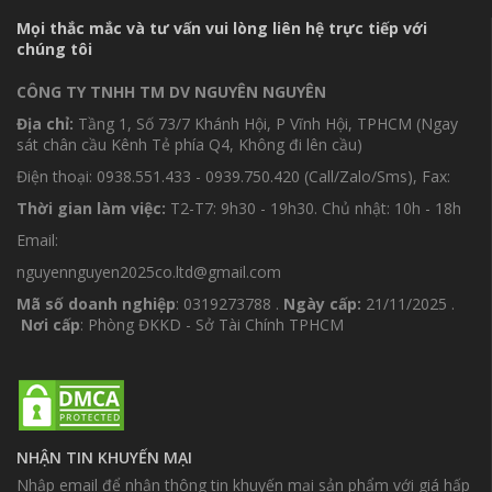
Mọi thắc mắc và tư vấn vui lòng liên hệ trực tiếp với
chúng tôi
CÔNG TY TNHH TM DV NGUYÊN NGUYÊN
Địa chỉ:
Tầng 1, Số 73/7 Khánh Hội, P Vĩnh Hội, TPHCM (Ngay
sát chân cầu Kênh Tẻ phía Q4, Không đi lên cầu)
Điện thoại: 0938.551.433 - 0939.750.420 (Call/Zalo/Sms), Fax:
Thời gian làm việc:
T2-T7: 9h30 - 19h30. Chủ nhật: 10h - 18h
Email:
nguyennguyen2025co.ltd@gmail.com
Mã số doanh nghiệp
: 0319273788 .
Ngày cấp:
21/11/2025 .
Nơi cấp
: Phòng ĐKKD - Sở Tài Chính TPHCM
NHẬN TIN KHUYẾN MẠI
Nhập email để nhận thông tin khuyến mại sản phẩm với giá hấp