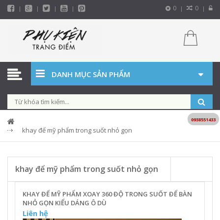
0
0
DANH MỤC SẢN PHẨM
0938551433
khay để mỹ phẩm trong suốt nhỏ gọn
khay để mỹ phẩm trong suốt nhỏ gọn
KHAY ĐỂ MỸ PHẨM XOAY 360 ĐỘ TRONG SUỐT ĐỂ BÀN
NHỎ GỌN KIỂU DÁNG Ô DÙ
Liên hệ