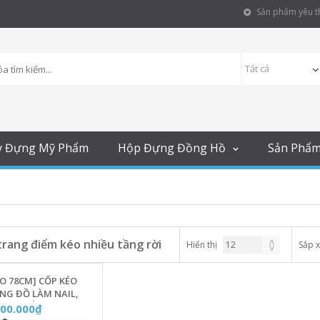
Sản phẩm yêu th
y Đựng Mỹ Phẩm
Hộp Đựng Đồng Hồ
Sản Phẩ
trang điểm kéo nhiều tầng rời
Hiển thị
Sắp 
O 78CM] CỐP KÉO
NG ĐỒ LÀM NAIL,
ANG ĐIỂM, PHUN
100.000₫
 4 TẦNG CAO CẤP -