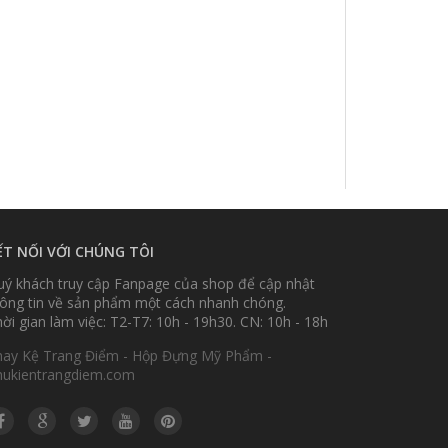
ẾT NỐI VỚI CHÚNG TÔI
ý khách truy cập Fanpage của shop để cập nhật
ông tin về sản phẩm một cách nhanh chóng.
ời gian làm việc: T2-T7: 10h - 19h30. CN: 10h - 18h
hay Kệ Trang Điểm - Hộp Đựng Mỹ Phẩm -
hukientrangdiem.com