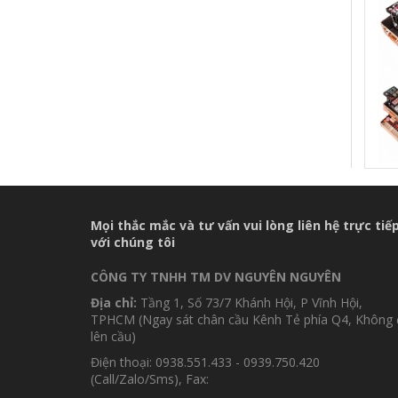
MÀ
Mọi thắc mắc và tư vấn vui lòng liên hệ trực tiế
với chúng tôi
CÔNG TY TNHH TM DV NGUYÊN NGUYÊN
Địa chỉ:
Tầng 1, Số 73/7 Khánh Hội, P Vĩnh Hội,
TPHCM (Ngay sát chân cầu Kênh Tẻ phía Q4, Không 
lên cầu)
Điện thoại: 0938.551.433 - 0939.750.420
(Call/Zalo/Sms), Fax: