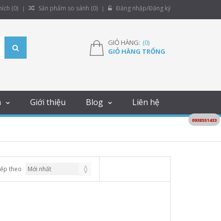
ích (
0
)
Sản phẩm so sánh (
0
)
Đăng nhập/Đăng ký
GIỎ HÀNG:
(
0
)
GIỎ HÀNG TRỐNG
m
Giới thiệu
Blog
Liên hệ
0938551433
xếp theo