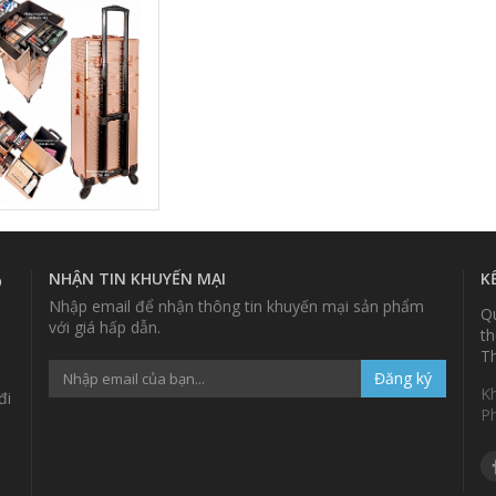
U VÀNG HỒNG
NHẬN TIN KHUYẾN MẠI
K
p
Nhập email để nhận thông tin khuyến mại sản phẩm
Qu
với giá hấp dẫn.
th
Th
Đăng ký
K
đi
P