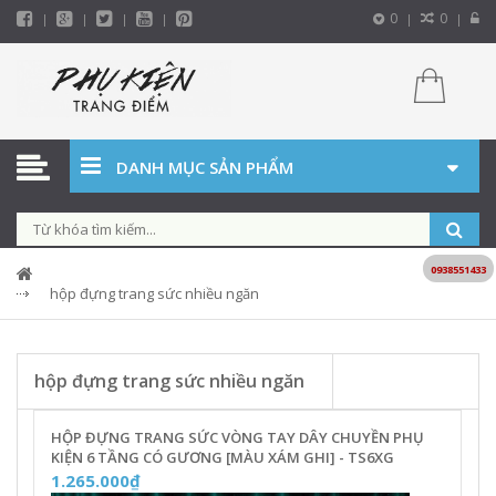
0
0
DANH MỤC SẢN PHẨM
0938551433
hộp đựng trang sức nhiều ngăn
hộp đựng trang sức nhiều ngăn
HỘP ĐỰNG TRANG SỨC VÒNG TAY DÂY CHUYỀN PHỤ
KIỆN 6 TẦNG CÓ GƯƠNG [MÀU XÁM GHI] - TS6XG
1.265.000₫