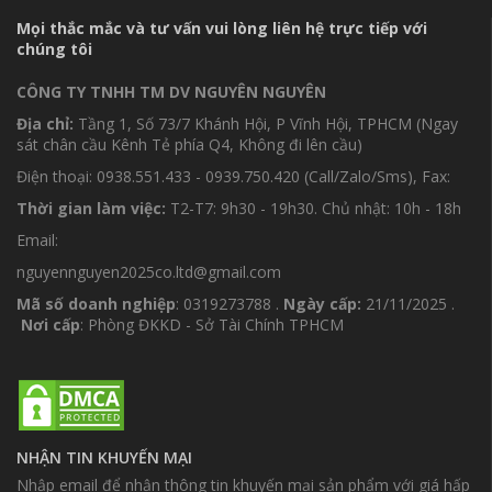
Mọi thắc mắc và tư vấn vui lòng liên hệ trực tiếp với
chúng tôi
CÔNG TY TNHH TM DV NGUYÊN NGUYÊN
Địa chỉ:
Tầng 1, Số 73/7 Khánh Hội, P Vĩnh Hội, TPHCM (Ngay
sát chân cầu Kênh Tẻ phía Q4, Không đi lên cầu)
Điện thoại: 0938.551.433 - 0939.750.420 (Call/Zalo/Sms), Fax:
Thời gian làm việc:
T2-T7: 9h30 - 19h30. Chủ nhật: 10h - 18h
Email:
nguyennguyen2025co.ltd@gmail.com
Mã số doanh nghiệp
: 0319273788 .
Ngày cấp:
21/11/2025 .
Nơi cấp
: Phòng ĐKKD - Sở Tài Chính TPHCM
NHẬN TIN KHUYẾN MẠI
Nhập email để nhận thông tin khuyến mại sản phẩm với giá hấp