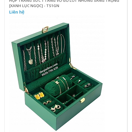
HỘP TRANG SỨC 1 TẦNG VỎ GỖ LÓT NHUNG SANG TRỌNG
[XANH LỤC NGỌC] - TS1GN
Liên hệ