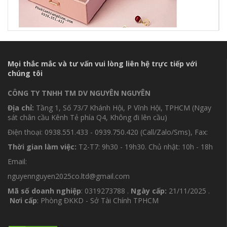
Mọi thắc mắc và tư vấn vui lòng liên hệ trực tiếp với
chúng tôi
CÔNG TY TNHH TM DV NGUYÊN NGUYÊN
Địa chỉ:
Tầng 1, Số 73/7 Khánh Hội, P Vĩnh Hội, TPHCM (Ngay
sát chân cầu Kênh Tẻ phía Q4, Không đi lên cầu)
Điện thoại: 0938.551.433 - 0939.750.420 (Call/Zalo/Sms), Fax:
Thời gian làm việc:
T2-T7: 9h30 - 19h30. Chủ nhật: 10h - 18h
Email:
nguyennguyen2025co.ltd@gmail.com
Mã số doanh nghiệp
: 0319273788 .
Ngày cấp:
21/11/2025 .
Nơi cấp
: Phòng ĐKKD - Sở Tài Chính TPHCM