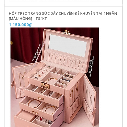
HỘP TREO TRANG SỨC DÂY CHUYỀN ĐỂ KHUYÊN TAI 4 NGĂN
[MÀU HỒNG] - TS4KT
1.150.000₫