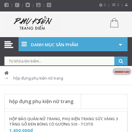
0
0
DANH MỤC SẢN PHẨM
0938551433
hộp đựng phụ kiện nữ trang
hộp đựng phụ kiện nữ trang
HỘP BẢO QUẢN NỮ TRANG, PHỤ KIỆN TRANG SỨC VÀNG 3
TẦNG GỖ ĐEN BÓNG CÓ GƯƠNG SOI - TC3TD
1.450.000₫