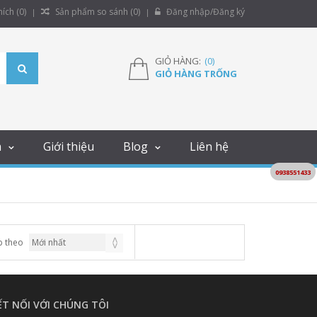
ích (
0
)
Sản phẩm so sánh (
0
)
Đăng nhập/Đăng ký
GIỎ HÀNG:
(
0
)
GIỎ HÀNG TRỐNG
m
Giới thiệu
Blog
Liên hệ
0938551433
p theo
ẾT NỐI VỚI CHÚNG TÔI