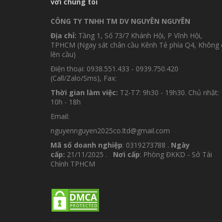
với chúng tôi
CÔNG TY TNHH TM DV NGUYÊN NGUYÊN
Địa chỉ:
Tầng 1, Số 73/7 Khánh Hội, P Vĩnh Hội,
TPHCM (Ngay sát chân cầu Kênh Tẻ phía Q4, Không 
lên cầu)
Điện thoại: 0938.551.433 - 0939.750.420
(Call/Zalo/Sms), Fax:
Thời gian làm việc:
T2-T7: 9h30 - 19h30. Chủ nhật:
10h - 18h
Email:
nguyennguyen2025co.ltd@gmail.com
Mã số doanh nghiệp
: 0319273788 .
Ngày
cấp:
21/11/2025 .
Nơi cấp
: Phòng ĐKKD - Sở Tài
Chính TPHCM