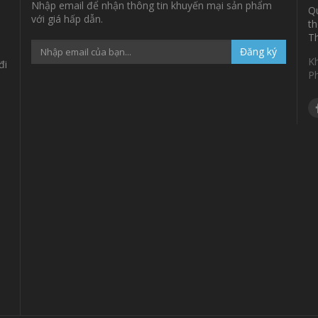
Nhập email để nhận thông tin khuyến mại sản phẩm
Qu
với giá hấp dẫn.
th
Th
Đăng ký
K
đi
P