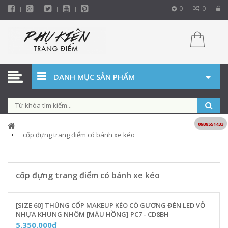
0
0
DANH MỤC SẢN PHẨM
0938551433
cốp đựng trang điểm có bánh xe kéo
cốp đựng trang điểm có bánh xe kéo
[SIZE 60] THÙNG CỐP MAKEUP KÉO CÓ GƯƠNG ĐÈN LED VỎ
NHỰA KHUNG NHÔM [MÀU HỒNG] PC7 - CD8BH
5.350.000₫