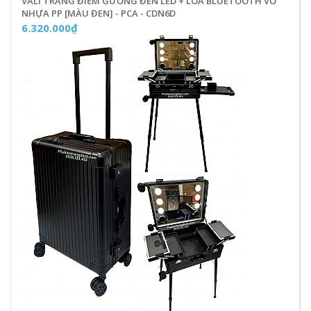
VALI TRANG ĐIỂM GƯƠNG ĐÈN LED + LOA BLUETOOTH VỎ
NHỰA PP [MÀU ĐEN] - PCA - CDN6D
6.320.000₫