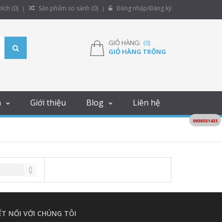
ích (
0
)
Sản phẩm so sánh (
0
)
Đăng nhập/Đăng ký
GIỎ HÀNG:
(
0
)
GIỎ HÀNG TRỐNG
m
Giới thiệu
Blog
Liên hệ
0938551433
ẾT NỐI VỚI CHÚNG TÔI