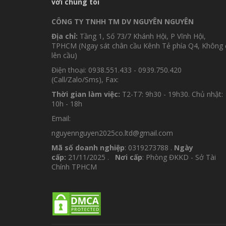
với chúng tôi
CÔNG TY TNHH TM DV NGUYÊN NGUYÊN
Địa chỉ:
Tầng 1, Số 73/7 Khánh Hội, P Vĩnh Hội,
TPHCM (Ngay sát chân cầu Kênh Tẻ phía Q4, Không 
lên cầu)
Điện thoại: 0938.551.433 - 0939.750.420
(Call/Zalo/Sms), Fax:
Thời gian làm việc:
T2-T7: 9h30 - 19h30. Chủ nhật:
10h - 18h
Email:
nguyennguyen2025co.ltd@gmail.com
Mã số doanh nghiệp
: 0319273788 .
Ngày
cấp:
21/11/2025 .
Nơi cấp
: Phòng ĐKKD - Sở Tài
Chính TPHCM