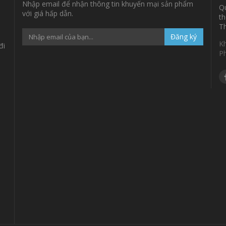
Nhập email để nhận thông tin khuyến mại sản phẩm
Qu
với giá hấp dẫn.
th
Th
Đăng ký
K
đi
P