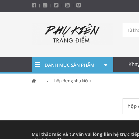
Kha
DANH MỤC SẢN PHẨM
hộp đựng phụ kiện\
hộp 
Mọi thắc mắc và tư vấn vui lòng liên hệ trực tiế