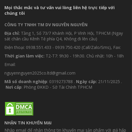
Mọi thắc mắc và tư vấn vui lòng liên hệ trực tiếp với
chúng tôi
CÔNG TY TNHH TM DV NGUYÊN NGUYÊN
Địa chỉ:
Tầng 1, Số 73/7 Khánh Hội, P Vĩnh Hội, TPHCM (Ngay
sát chân cầu Kênh Tẻ phía Q4, Không đi lên cầu)
Điện thoại: 0938.551.433 - 0939.750.420 (Call/Zalo/Sms), Fax:
Thời gian làm việc:
T2-T7: 9h30 - 19h30. Chủ nhật: 10h - 18h
Email:
nguyennguyen2025co.ltd@gmail.com
Mã số doanh nghiệp
: 0319273788 .
Ngày cấp:
21/11/2025 .
Nơi cấp
: Phòng ĐKKD - Sở Tài Chính TPHCM
NHẬN TIN KHUYẾN MẠI
Nhập email để nhận thông tin khuyến mại sản phẩm với giá hấp