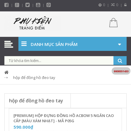
0
0
DANH MỤC SẢN PHẨM
0938551433
hộp để đồng hồ đeo tay
hộp để đồng hồ đeo tay
[PREMIUM] HỘP ĐỰNG ĐỒNG HỒ ACBOW 5 NGĂN CAO
CẤP [MÀU XÁM NHẠT] - MÃ P05G
590.000₫