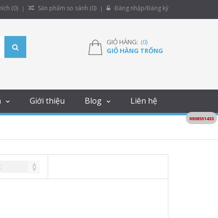
ích (
0
)
Sản phẩm so sánh (
0
)
Đăng nhập/Đăng ký
GIỎ HÀNG:
(
0
)
GIỎ HÀNG TRỐNG
m
Giới thiệu
Blog
Liên hệ
0938551433