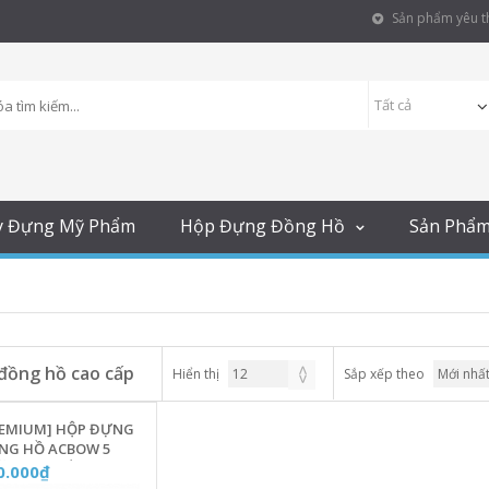
Sản phẩm yêu th
y Đựng Mỹ Phẩm
Hộp Đựng Đồng Hồ
Sản Phẩ
đồng hồ cao cấp
Hiển thị
Sắp xếp theo
REMIUM] HỘP ĐỰNG
NG HỒ ACBOW 5
ĂN CAO CẤP [MÀU
0.000₫
 NHẠT] - MÃ P05G