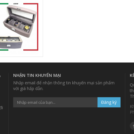
NHẬN TIN KHUYẾN MẠI
K
p
Nhập email để nhận thông tin khuyến mại sản phẩm
Qu
với giá hấp dẫn.
th
Th
Đăng ký
K
đi
P