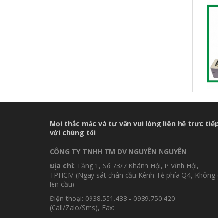
Mọi thắc mắc và tư vấn vui lòng liên hệ trực tiế
với chúng tôi
CÔNG TY TNHH TM DV NGUYÊN NGUYÊN
Địa chỉ:
Tầng 1, Số 73/7 Khánh Hội, P Vĩnh Hội,
TPHCM (Ngay sát chân cầu Kênh Tẻ phía Q4, Không 
lên cầu)
Điện thoại: 0938.551.433 - 0939.750.420
(Call/Zalo/Sms), Fax: