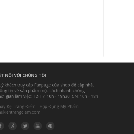
ẾT NỐI VỚI CHÚNG TÔI
ý khách truy cập Fanpage của shop để cập nhật
ông tin về sản phẩm một cách nhanh chóng.
ời gian làm việc: T2-T7: 10h - 19h30. CN: 10h - 18h
hay Kệ Trang Điểm - Hộp Đựng Mỹ Phẩm -
hukientrangdiem.com