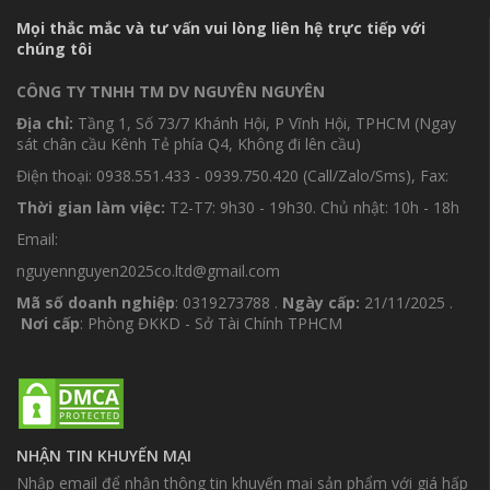
Mọi thắc mắc và tư vấn vui lòng liên hệ trực tiếp với
chúng tôi
CÔNG TY TNHH TM DV NGUYÊN NGUYÊN
Địa chỉ:
Tầng 1, Số 73/7 Khánh Hội, P Vĩnh Hội, TPHCM (Ngay
sát chân cầu Kênh Tẻ phía Q4, Không đi lên cầu)
Điện thoại: 0938.551.433 - 0939.750.420 (Call/Zalo/Sms), Fax:
Thời gian làm việc:
T2-T7: 9h30 - 19h30. Chủ nhật: 10h - 18h
Email:
nguyennguyen2025co.ltd@gmail.com
Mã số doanh nghiệp
: 0319273788 .
Ngày cấp:
21/11/2025 .
Nơi cấp
: Phòng ĐKKD - Sở Tài Chính TPHCM
NHẬN TIN KHUYẾN MẠI
Nhập email để nhận thông tin khuyến mại sản phẩm với giá hấp