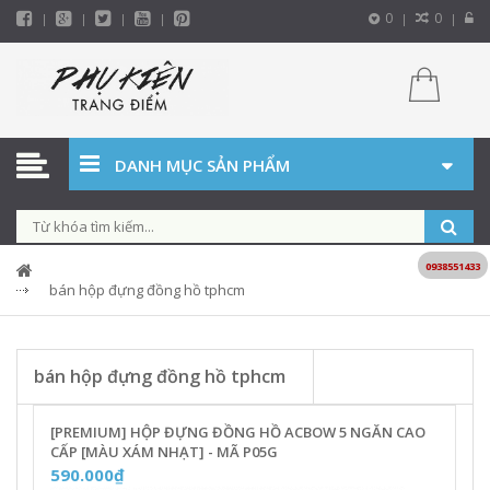
0
0
DANH MỤC SẢN PHẨM
0938551433
bán hộp đựng đồng hồ tphcm
bán hộp đựng đồng hồ tphcm
[PREMIUM] HỘP ĐỰNG ĐỒNG HỒ ACBOW 5 NGĂN CAO
CẤP [MÀU XÁM NHẠT] - MÃ P05G
590.000₫