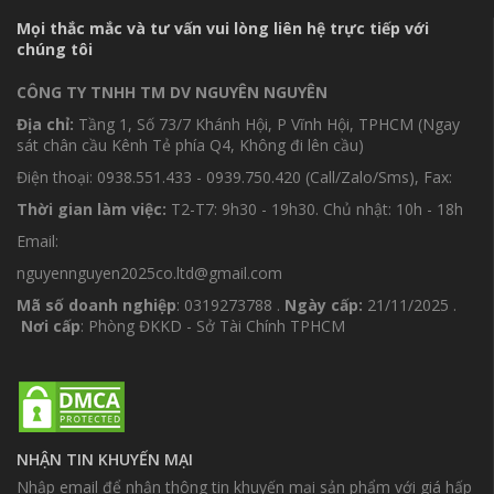
Mọi thắc mắc và tư vấn vui lòng liên hệ trực tiếp với
chúng tôi
CÔNG TY TNHH TM DV NGUYÊN NGUYÊN
Địa chỉ:
Tầng 1, Số 73/7 Khánh Hội, P Vĩnh Hội, TPHCM (Ngay
sát chân cầu Kênh Tẻ phía Q4, Không đi lên cầu)
Điện thoại: 0938.551.433 - 0939.750.420 (Call/Zalo/Sms), Fax:
Thời gian làm việc:
T2-T7: 9h30 - 19h30. Chủ nhật: 10h - 18h
Email:
nguyennguyen2025co.ltd@gmail.com
Mã số doanh nghiệp
: 0319273788 .
Ngày cấp:
21/11/2025 .
Nơi cấp
: Phòng ĐKKD - Sở Tài Chính TPHCM
NHẬN TIN KHUYẾN MẠI
Nhập email để nhận thông tin khuyến mại sản phẩm với giá hấp