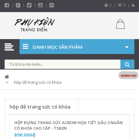
0
0
DANH MỤC SẢN PHẨM
0938551433
hộp để trang sức có khóa
hộp để trang sức có khóa
HỘP ĐỰNG TRANG SỨC ACBOW HỌA TIẾT GẤU 2 NGĂN
CÓ KHÓA CAO CẤP - TSB2N
890.000₫