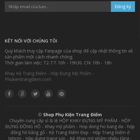
Đăng ký
KẾT NỐI VỚI CHÚNG TÔI
Quý khách truy cập Fanpage của shop để cập nhật thông tin về
sản phẩm một cách nhanh chóng.
Thời gian làm việc: T2-T7: 10h - 19h30. CN: 10h - 18h
Khay Kệ Trang Điểm - Hộp Đựng Mỹ Phẩm -
Phukientrangdiem.com
©
Shop Phụ Kiện Trang Điểm
Chuyên cung cấp sỉ & lẻ HỘP KHAY ĐỰNG MỸ PHẨM - HỘP
ĐỰNG ĐỒNG HỒ - Khay mỹ phẩm - Hop dong ho bang da - hộp
đồng hồ bằng gỗ - Kệ Trang Điểm Đẹp - Hộp Trang Điểm ở
tphcm - Hộp đựng trang sức - Kệ Khay mỹ phẩm nhiều tầng -