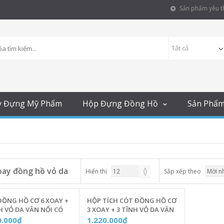
Sản phẩm yêu th
y Đựng Mỹ Phẩm
Hộp Đựng Đồng Hồ
Sản Phẩ
oay đồng hồ vỏ da
Hiển thị
Sắp xếp theo
ĐỒNG HỒ CƠ 6 XOAY +
HỘP TÍCH CÓT ĐỒNG HỒ CƠ
H VỎ DA VÂN NỔI CÓ
3 XOAY + 3 TĨNH VỎ DA VÂN
ED - C6X6-W187
NỔI CÓ ĐÈN LED - C3X3-W186
0.000₫
1.220.000₫