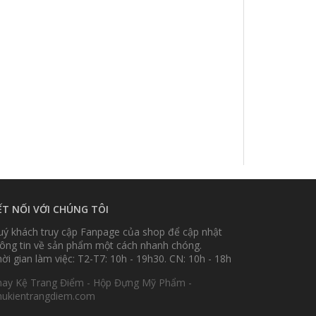
ẾT NỐI VỚI CHÚNG TÔI
ý khách truy cập Fanpage của shop để cập nhật
ông tin về sản phẩm một cách nhanh chóng.
ời gian làm việc: T2-T7: 10h - 19h30. CN: 10h - 18h
hay Kệ Trang Điểm - Hộp Đựng Mỹ Phẩm -
hukientrangdiem.com