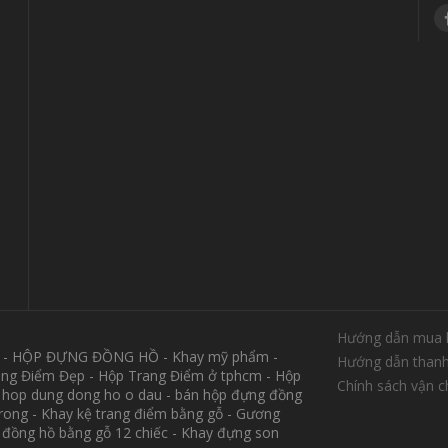
Hướng dẫn mua 
M - HỘP ĐỰNG ĐỒNG HỒ - Khay mỹ phẩm -
Hướng dẫn thanh
ang Điểm Đẹp - Hộp Trang Điểm ở tphcm - Hộp
Chính sách vận 
 hop dung dong ho o dau - bán hộp đựng đồng
trong - Khay kệ trang điểm bằng gỗ - Gương
p đồng hồ bằng gỗ 12 chiếc - Khay đựng son