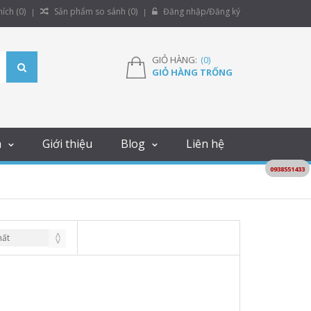
ích (
0
)
Sản phẩm so sánh (
0
)
Đăng nhập/Đăng ký
GIỎ HÀNG:
(
0
)
GIỎ HÀNG TRỐNG
m
Giới thiệu
Blog
Liên hệ
0938551433