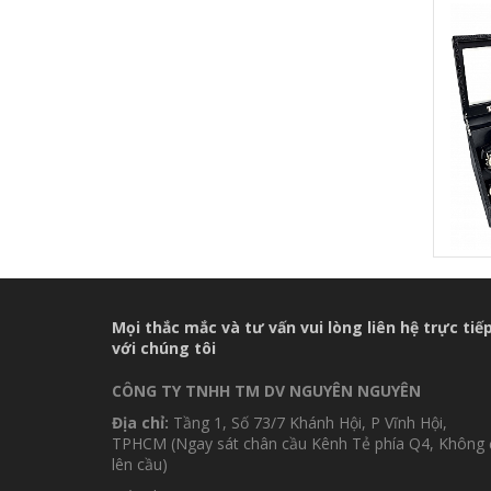
Mọi thắc mắc và tư vấn vui lòng liên hệ trực tiế
với chúng tôi
CÔNG TY TNHH TM DV NGUYÊN NGUYÊN
Địa chỉ:
Tầng 1, Số 73/7 Khánh Hội, P Vĩnh Hội,
TPHCM (Ngay sát chân cầu Kênh Tẻ phía Q4, Không 
lên cầu)