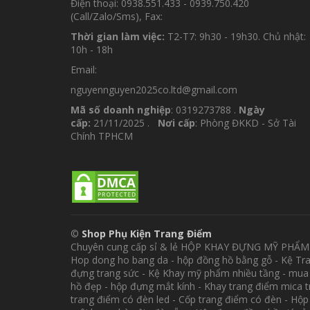
Điện thoại: 0938.551.433 - 0939.750.420
(Call/Zalo/Sms), Fax:
Thời gian làm việc:
T2-T7: 9h30 - 19h30. Chủ nhật:
10h - 18h
Email:
nguyennguyen2025co.ltd@gmail.com
Mã số doanh nghiệp
: 0319273788 .
Ngày
cấp:
21/11/2025 .
Nơi cấp
: Phòng ĐKKD - Sở Tài
Chính TPHCM
©
Shop Phụ Kiện Trang Điểm
Chuyên cung cấp sỉ & lẻ HỘP KHAY ĐỰNG MỸ PHẨ
Hop dong ho bang da - hộp đồng hồ bằng gỗ - Kệ Tr
đựng trang sức - Kệ Khay mỹ phẩm nhiều tầng - mua
hồ đẹp - hộp đựng mắt kính - Khay trang điểm mica 
trang điểm có đèn led - Cốp trang điểm có đèn - Hộ