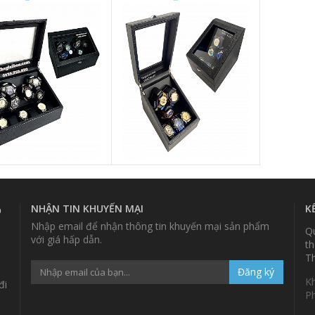
NHẬN TIN KHUYẾN MẠI
K
p
Nhập email để nhận thông tin khuyến mại sản phẩm
Qu
với giá hấp dẫn.
th
Th
Đăng ký
K
đi
P