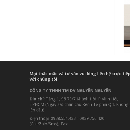
XAN
Mọi thắc mắc và tư vấn vui lòng liên hệ trực tiế
với chúng tôi
CÔNG TY TNHH TM DV NGUYÊN NGUYÊN
Địa chỉ:
Tầng 1, Số 73/7 Khánh Hội, P Vĩnh Hội,
TPHCM (Ngay sát chân cầu Kênh Tẻ phía Q4, Không 
lên cầu)
Điện thoại: 0938.551.433 - 0939.750.420
(Call/Zalo/Sms), Fax: