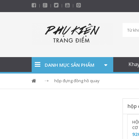
Kha
DANH MỤC SẢN PHẨM
hộp đựng đồng hồ quay
hộp 
HỘ
CƠ
ĐÈN
92
CH