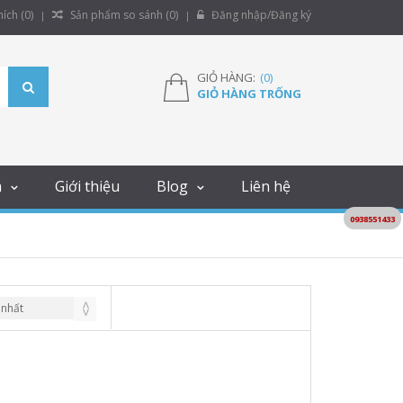
ích (
0
)
Sản phẩm so sánh (
0
)
Đăng nhập/Đăng ký
GIỎ HÀNG:
(
0
)
GIỎ HÀNG TRỐNG
m
Giới thiệu
Blog
Liên hệ
0938551433