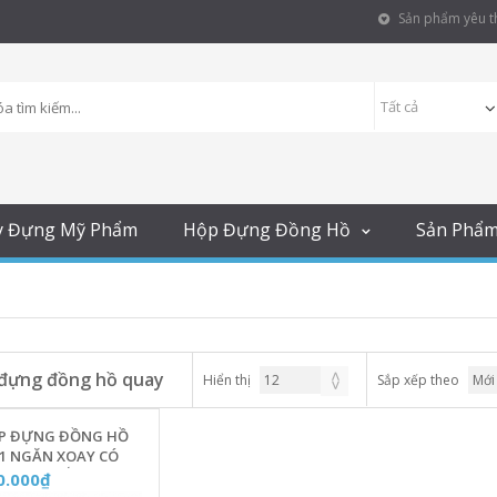
Sản phẩm yêu th
y Đựng Mỹ Phẩm
Hộp Đựng Đồng Hồ
Sản Phẩ
đựng đồng hồ quay
Hiển thị
Sắp xếp theo
P ĐỰNG ĐỒNG HỒ
 1 NGĂN XOAY CÓ
 LED & NẮP KÍNH
0.000₫
ỐNG BỤI [MÀU