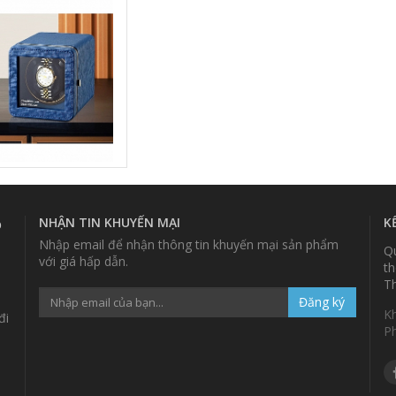
H LAM] - W150
NHẬN TIN KHUYẾN MẠI
K
p
Nhập email để nhận thông tin khuyến mại sản phẩm
Qu
với giá hấp dẫn.
th
Th
Đăng ký
K
đi
P