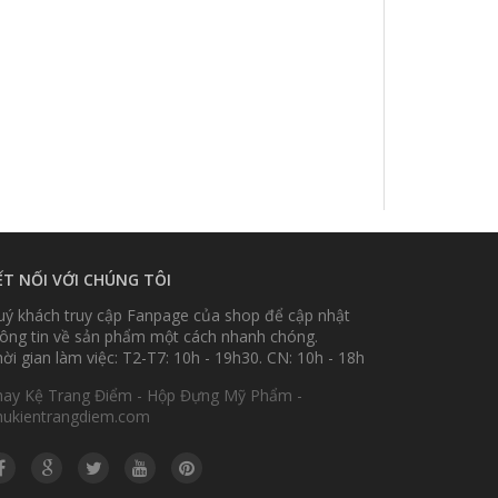
ẾT NỐI VỚI CHÚNG TÔI
ý khách truy cập Fanpage của shop để cập nhật
ông tin về sản phẩm một cách nhanh chóng.
ời gian làm việc: T2-T7: 10h - 19h30. CN: 10h - 18h
hay Kệ Trang Điểm - Hộp Đựng Mỹ Phẩm -
hukientrangdiem.com