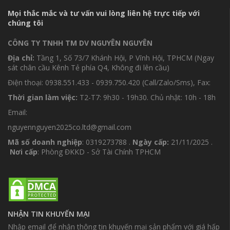
Mọi thắc mắc và tư vấn vui lòng liên hệ trực tiếp với
chúng tôi
CÔNG TY TNHH TM DV NGUYÊN NGUYÊN
Địa chỉ:
Tầng 1, Số 73/7 Khánh Hội, P Vĩnh Hội, TPHCM (Ngay
sát chân cầu Kênh Tẻ phía Q4, Không đi lên cầu)
Điện thoại: 0938.551.433 - 0939.750.420 (Call/Zalo/Sms), Fax:
Thời gian làm việc:
T2-T7: 9h30 - 19h30. Chủ nhật: 10h - 18h
Email:
nguyennguyen2025co.ltd@gmail.com
Mã số doanh nghiệp
: 0319273788 .
Ngày cấp:
21/11/2025 .
Nơi cấp
: Phòng ĐKKD - Sở Tài Chính TPHCM
NHẬN TIN KHUYẾN MẠI
Nhập email để nhận thông tin khuyến mại sản phẩm với giá hấp