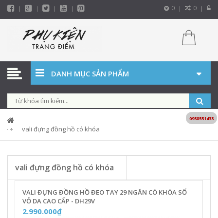
0
0
DANH MỤC SẢN PHẨM
0938551433
vali đựng đồng hồ có khóa
vali đựng đồng hồ có khóa
VALI ĐỰNG ĐỒNG HỒ ĐEO TAY 29 NGĂN CÓ KHÓA SỐ
VỎ DA CAO CẤP - DH29V
2.990.000₫