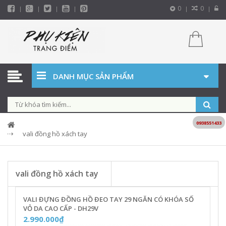
0
0
DANH MỤC SẢN PHẨM
0938551433
vali đồng hồ xách tay
vali đồng hồ xách tay
VALI ĐỰNG ĐỒNG HỒ ĐEO TAY 29 NGĂN CÓ KHÓA SỐ
VỎ DA CAO CẤP - DH29V
2.990.000₫