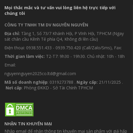
Mọi thắc mắc và tư vấn vui lòng liên hệ trực tiếp với
chúng tôi
CÔNG TY TNHH TM DV NGUYÊN NGUYÊN
Địa chỉ:
Tầng 1, Số 73/7 Khánh Hội, P Vĩnh Hội, TPHCM (Ngay
sát chân cầu Kênh Tẻ phía Q4, Không đi lên cầu)
Điện thoại: 0938.551.433 - 0939.750.420 (Call/Zalo/Sms), Fax:
Thời gian làm việc:
T2-T7: 9h30 - 19h30. Chủ nhật: 10h - 18h
Email:
nguyennguyen2025co.ltd@gmail.com
Mã số doanh nghiệp
: 0319273788 .
Ngày cấp:
21/11/2025 .
Nơi cấp
: Phòng ĐKKD - Sở Tài Chính TPHCM
NHẬN TIN KHUYẾN MẠI
Nhập email để nhận thông tin khuyến mại sản phẩm với giá hấp