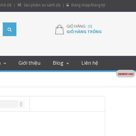
ích (
0
)
Sản phẩm so sánh (
0
)
Đăng nhập/Đăng ký
GIỎ HÀNG:
(
0
)
GIỎ HÀNG TRỐNG
m
Giới thiệu
Blog
Liên hệ
0938551433