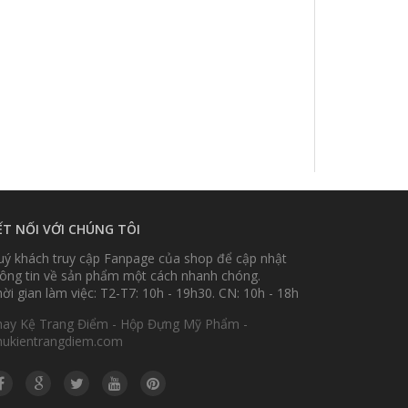
ẾT NỐI VỚI CHÚNG TÔI
ý khách truy cập Fanpage của shop để cập nhật
ông tin về sản phẩm một cách nhanh chóng.
ời gian làm việc: T2-T7: 10h - 19h30. CN: 10h - 18h
hay Kệ Trang Điểm - Hộp Đựng Mỹ Phẩm -
hukientrangdiem.com