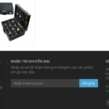
NHẬN TIN KHUYẾN MẠI
K
p
Nhập email để nhận thông tin khuyến mại sản phẩm
Qu
với giá hấp dẫn.
th
Th
Đăng ký
K
đi
P