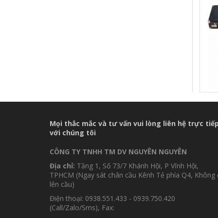
Mọi thắc mắc và tư vấn vui lòng liên hệ trực tiế
với chúng tôi
CÔNG TY TNHH TM DV NGUYÊN NGUYÊN
Địa chỉ:
Tầng 1, Số 73/7 Khánh Hội, P Vĩnh Hội,
TPHCM (Ngay sát chân cầu Kênh Tẻ phía Q4, Không 
lên cầu)
Điện thoại: 0938.551.433 - 0939.750.420
(Call/Zalo/Sms), Fax: