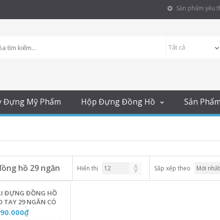
Sản phẩm yêu th
y Đựng Mỹ Phẩm
Hộp Đựng Đồng Hồ
Sản Phẩ
 đồng hồ 29 ngăn
Hiển thị
Sắp xếp theo
LI ĐỰNG ĐỒNG HỒ
O TAY 29 NGĂN CÓ
ÓA SỐ VỎ DA CAO
990.000₫
 - DH29V